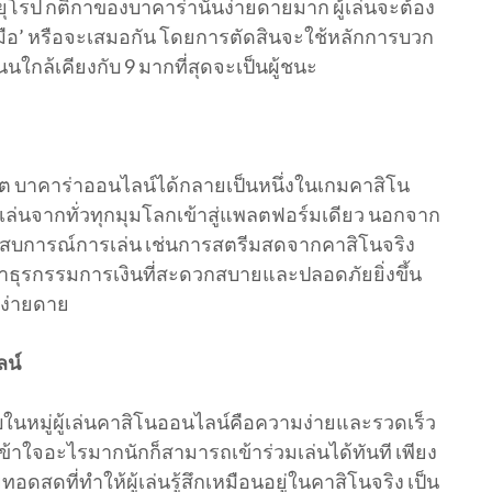
ุโรป กติกาของบาคาร่านั้นง่ายดายมาก ผู้เล่นจะต้อง
้ามือ’ หรือจะเสมอกัน โดยการตัดสินจะใช้หลักการบวก
นใกล้เคียงกับ 9 มากที่สุดจะเป็นผู้ชนะ
ต บาคาร่าออนไลน์ได้กลายเป็นหนึ่งในเกมคาสิโน
ผู้เล่นจากทั่วทุกมุมโลกเข้าสู่แพลตฟอร์มเดียว นอกจาก
งประสบการณ์การเล่น เช่นการสตรีมสดจากคาสิโนจริง
ธุรกรรมการเงินที่สะดวกสบายและปลอดภัยยิ่งขึ้น
งง่ายดาย
ลน์
ชอบในหมู่ผู้เล่นคาสิโนออนไลน์คือความง่ายและรวดเร็ว
เข้าใจอะไรมากนักก็สามารถเข้าร่วมเล่นได้ทันที เพียง
ดสดที่ทำให้ผู้เล่นรู้สึกเหมือนอยู่ในคาสิโนจริง เป็น