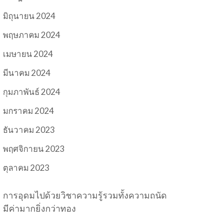
มิถุนายน 2024
พฤษภาคม 2024
เมษายน 2024
มีนาคม 2024
กุมภาพันธ์ 2024
มกราคม 2024
ธันวาคม 2023
พฤศจิกายน 2023
ตุลาคม 2023
การอุดมไปด้วยวิชาความรู้รวมทั้งความถนัด
มีค่ามากยิ่งกว่าทอง