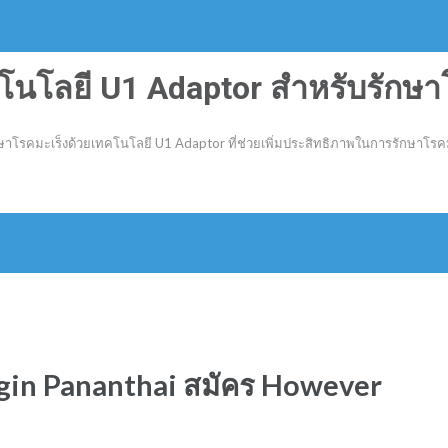
โนโลยี U1 Adaptor สำหรับรักษาโ
ษาโรคมะเร็งด้วยเทคโนโลยี U1 Adaptor ที่ช่วยเพิ่มประสิทธิภาพในการรักษาโรคมะ
gin Pananthai สมัคร However