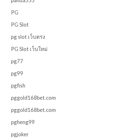
panda555
PG
PG Slot
pg slot เว็บตรง
PG Slot เว็บใหม่
pg77
pg99
pgfish
pggold168bet.com
pggold168bet.com
pgheng99
pgjoker