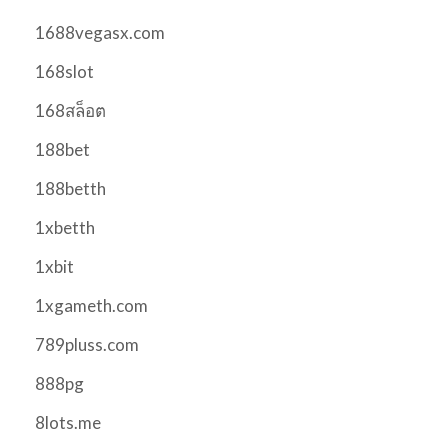
1688vegasx.com
168slot
168สล็อต
188bet
188betth
1xbetth
1xbit
1xgameth.com
789pluss.com
888pg
8lots.me