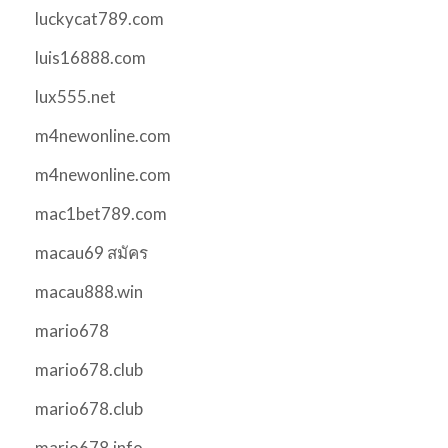
luckycat789.com
luis16888.com
lux555.net
m4newonline.com
m4newonline.com
mac1bet789.com
macau69 สมัคร
macau888.win
mario678
mario678.club
mario678.club
mario678.info