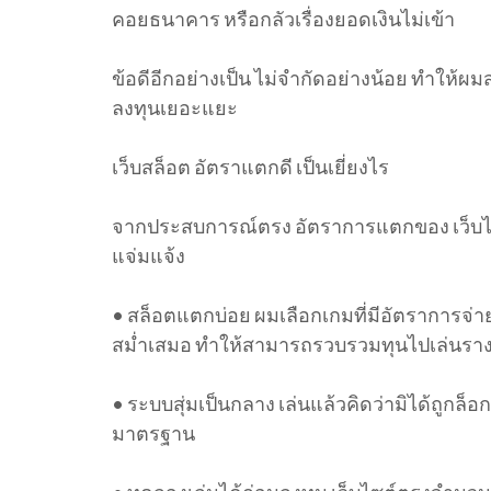
คอยธนาคาร หรือกลัวเรื่องยอดเงินไม่เข้า
ข้อดีอีกอย่างเป็น ไม่จำกัดอย่างน้อย ทำให
ลงทุนเยอะแยะ
เว็บสล็อต อัตราแตกดี เป็นเยี่ยงไร
จากประสบการณ์ตรง อัตราการแตกของ เว็บไซต์ส
แจ่มแจ้ง
• สล็อตแตกบ่อย ผมเลือกเกมที่มีอัตราการจ่าย
สม่ำเสมอ ทำให้สามารถรวบรวมทุนไปเล่นราง
• ระบบสุ่มเป็นกลาง เล่นแล้วคิดว่ามิได้ถูกล็
มาตรฐาน