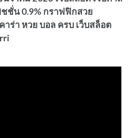
มิชชั่น 0.9% กราฟฟิกสวย
าร่า หวย บอล ครบ เว็บสล็อต
rri