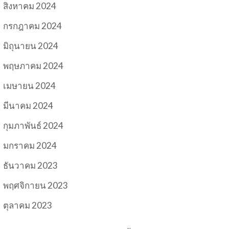
สิงหาคม 2024
กรกฎาคม 2024
มิถุนายน 2024
พฤษภาคม 2024
เมษายน 2024
มีนาคม 2024
กุมภาพันธ์ 2024
มกราคม 2024
ธันวาคม 2023
พฤศจิกายน 2023
ตุลาคม 2023