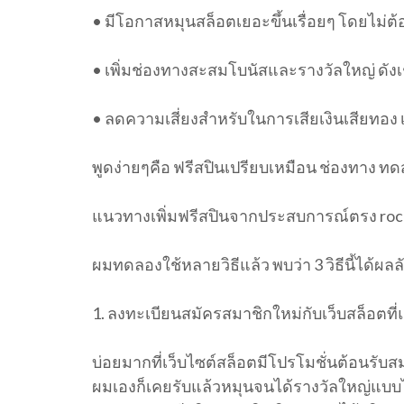
• มีโอกาสหมุนสล็อตเยอะขึ้นเรื่อยๆ โดยไม่ต้อ
• เพิ่มช่องทางสะสมโบนัสและรางวัลใหญ่ ดังเ
• ลดความเสี่ยงสำหรับในการเสียเงินเสียทอง 
พูดง่ายๆคือ ฟรีสปินเปรียบเหมือน ช่องทาง ท
แนวทางเพิ่มฟรีสปินจากประสบการณ์ตรง ro
ผมทดลองใช้หลายวิธีแล้ว พบว่า 3 วิธีนี้ได้ผลลัพธ
1. ลงทะเบียนสมัครสมาชิกใหม่กับเว็บสล็อตที่
บ่อยมากที่เว็บไซต์สล็อตมีโปรโมชั่นต้อนรับสมาช
ผมเองก็เคยรับแล้วหมุนจนได้รางวัลใหญ่แบบไม