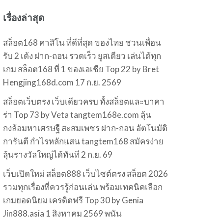
เรื่องล่าสุด
สล็อต168 คาสิโน ที่ดีที่สุด ของไทย ชวนเพื่อน
รับ 2 เด้ง ฝาก-ถอน รวดเร็ว ยูสเดียว เล่นได้ทุก
เกม สล็อต168 ที่ 1 ของเอเชีย Top 22 by Bret
Hengjing168d.com 17 ก.ย. 2569
สล็อตเว็บตรง เว็บเดียวครบ ทั้งสล็อตและบาคา
ร่า Top 73 by Veta tangtem168e.com ลุ้น
กงล้อมหาเศรษฐี สะสมเพชร ฝาก-ถอน อัตโนมัติ
การันตี กำไรหลักแสน tangtem168 สมัครง่าย
ลุ้นรางวัลใหญ่ได้ทันที 2 ก.ย. 69
เว็บเปิดใหม่ สล็อต888 เว็บไซต์ตรง สล็อต 2026
รวมทุกเรื่องที่ควรรู้ก่อนเล่น พร้อมเทคนิคเลือก
เกมยอดนิยม เครดิตฟรี Top 30 by Genia
Jin888.asia 1 สิงหาคม 2569 พนัน