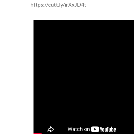
https://cutt.ly/irXxJD4t