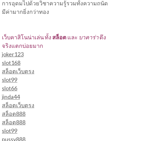
การอุดมไปด้วยวิชาความรู้รวมทั้งความถนัด
มีค่ามากยิ่งกว่าทอง
เว็บคาสิโนน่าเล่น ทั้ง
สล็อต
และ
บาคาร่า
ตึง
จริงแตกบ่อยมาก
joker123
slot168
สล็อตเว็บตรง
slot99
slot66
jinda44
สล็อตเว็บตรง
สล็อต888
สล็อต888
slot99
pussy888