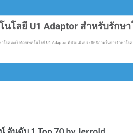
โนโลยี U1 Adaptor สำหรับรักษาโ
ษาโรคมะเร็งด้วยเทคโนโลยี U1 Adaptor ที่ช่วยเพิ่มประสิทธิภาพในการรักษาโรคมะ
 อันดับ 1 Top 70 by Jerrold