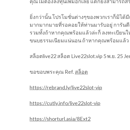
คุณไม่ต้องลงทุนเพิ่มอีกเลย แต่ก็ยังสามารถส
ยิ่งกว่านั้น โปรโมชั่นต่างๆของพวกเราก็มิได้มี
มากมากมายที่รอคอยให้ท่านมารับอยู่ การันต
รวมทั้งถ้าหากคุณพร้อมแล้วล่ะก็ ลงทะเบียนใหม่
ขนบธรรมเนียมแน่นอน ถ้าหากคุณพร้อมแล้ว 
สล็อตlive22 สล็อต Live22slot.vip 5 พ.ย. 25 Je
ขอขอบพระคุณ Ref.
สล็อต
https://rebrand.ly/live22slot-vip
https://cutly.info/live22slot-vip
https://shorturl.asia/8Ext2