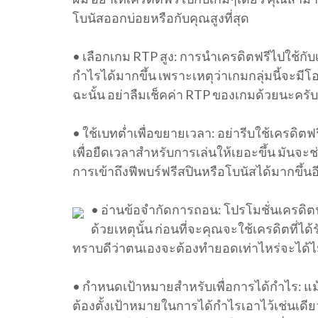
โบนัสออกบ่อยหรือกับคุณสูงที่สุด
• เลือกเกม RTP สูง: การนำเครดิตฟรีไปใช้กั
กำไรได้มากขึ้น เพราะเหตุว่าเกมกลุ่มนี้จะม
ฉะนั้น อย่าลืมเช็คค่า RTP ของเกมด้วยนะครับ
• ใช้เบทต่ำเพื่อขยายเวลา: อย่ารีบใช้เครดิตฟ
เพื่อยืดเวลาสำหรับการเล่นให้เยอะขึ้น มันจะ
การเข้าถึงฟีพบร์ฟรีสปินหรือโบนัสได้มากขึ้นอ
• อ่านข้อจำกัดการถอน: โปรโมชั่นเครดิ
ด้วยเหตุนั้น ก่อนที่จะคุณจะใช้เครดิตที่ได้
ทราบดีว่าตนเองจะต้องทำยอดเท่าไหร่จะได้ไม่
• กำหนดเป้าหมายสำหรับเพื่อการได้กำไร: แม้จ
ต้องตั้งเป้าหมายในการได้กำไรเอาไว้เช่นเดียว