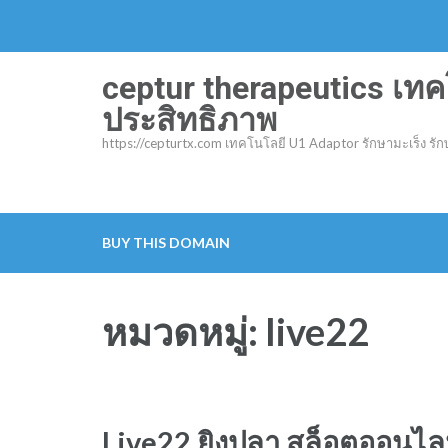
ข้าม
ไป
ที่
ceptur therapeutics เทค
เนื้อหา
ประสิทธิภาพ
(กด
https://cepturtx.com เทคโนโลยี U1 Adaptor รักษามะเร็ง รัก
Enter)
BUY THIS DOMAIN
หมวดหมู่:
live22
Live22 ยิงปลา สล็อตออนไลน์