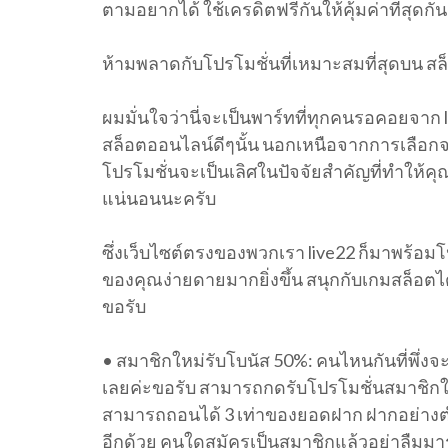
ตามอยากได้ ใช้เครดิตฟรีกันให้คุ้มค่าที่สุดกั
ห้ามพลาดกับโปรโมชั่นที่เหมาะสมที่สุดบน สล็
ผมมั่นใจว่านี่จะเป็นพาร์ทที่ทุกคนรอคอยจาก l
สล็อตออนไลน์ดีๆนั้น นอกเหนือจากการเลือกจ
โปรโมชั่นจะเป็นเลิศในปัจจัยสำคัญที่ทำให้คุ
แน่นอนนะครับ
ซึ่งเว็บไซต์ตรงของพวกเรา live22 ก็มาพร้อ
ของคุณง่ายดายมากยิ่งขึ้น สนุกกับเกมสล็อตได
ขอรับ
• สมาชิกใหม่รับโบนัส 50%: คนไหนกันที่พึ่
เลยค่ะขอรับ สามารถกดรับโปรโมชั่นสมาชิกใหม
สามารถถอนได้ 3 เท่าของยอดฝาก ฝากอย่างต่ำ 
อีกด้วย คนใดสมัครเป็นสมาชิกแล้วอย่าลืมมา