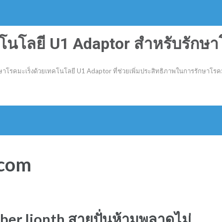
โนโลยี U1 Adaptor สำหรับรักษาโ
ษาโรคมะเร็งด้วยเทคโนโลยี U1 Adaptor ที่ช่วยเพิ่มประสิทธิภาพในการรักษาโรคมะ
.com
ber lionth สายปั่นห้ามพลาดไม่