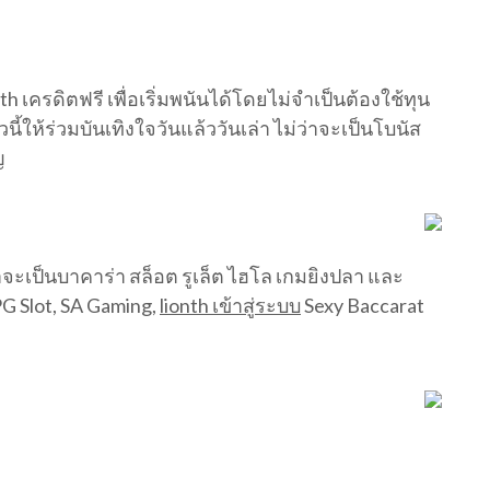
nth เครดิตฟรี เพื่อเริ่มพนันได้โดยไม่จำเป็นต้องใช้ทุน
นี้ให้ร่วมบันเทิงใจวันแล้ววันเล่า ไม่ว่าจะเป็นโบนัส
ญ
าจะเป็นบาคาร่า สล็อต รูเล็ต ไฮโล เกมยิงปลา และ
 Slot, SA Gaming,
lionth เข้าสู่ระบบ
Sexy Baccarat