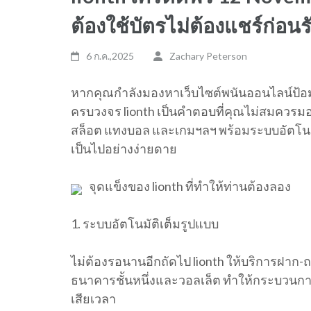
ต้องใช้บัตรไม่ต้องแชร์ก่อน
6 ก.ค.,2025
Zachary Peterson
หากคุณกำลังมองหาเว็บไซต์พนันออนไลน์ป้อ
ครบวงจร lionth เป็นคำตอบที่คุณไม่สมควรมอง
สล็อต แทงบอล และเกมฯลฯ พร้อมระบบอัตโนมั
เป็นไปอย่างง่ายดาย
จุดแข็งของ lionth ที่ทำให้ท่านต้องลอง
1. ระบบอัตโนมัติเต็มรูปแบบ
ไม่ต้องรอนานอีกถัดไป lionth ให้บริการฝาก-ถอ
ธนาคารชั้นหนึ่งและวอลเล็ต ทำให้กระบวนก
เสียเวลา