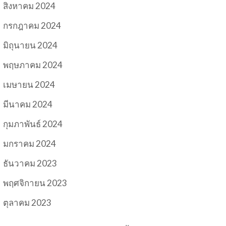
สิงหาคม 2024
กรกฎาคม 2024
มิถุนายน 2024
พฤษภาคม 2024
เมษายน 2024
มีนาคม 2024
กุมภาพันธ์ 2024
มกราคม 2024
ธันวาคม 2023
พฤศจิกายน 2023
ตุลาคม 2023