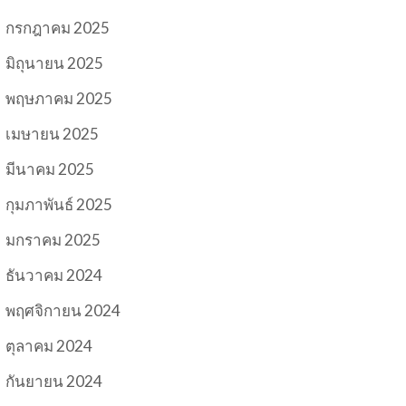
กรกฎาคม 2025
มิถุนายน 2025
พฤษภาคม 2025
เมษายน 2025
มีนาคม 2025
กุมภาพันธ์ 2025
มกราคม 2025
ธันวาคม 2024
พฤศจิกายน 2024
ตุลาคม 2024
กันยายน 2024