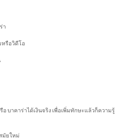
ร่า
รือวิดีโอ
น
อ บาคาร่าได้เงินจริง เพื่อเพิ่มทักษะแล้วก็ความรู้
คสมัยใหม่