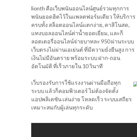
lionth คือเว็บพนันออนไลน์ศูนย์รวมทุกการ
พนันยอดฮิตไว้ในแพลตฟอร์มเดียว ให้บริการ
ครบทั้ง สล็อตออนไลน์แตกง่าย, คาสิโนสด,
แทงบอลออนไลน์ค่าน้ำยอดเยี่ยม, และก็
ลอตเตอรี่ออนไลน์จ่ายบาทละ 950 ผ่านระบบ
เว็บตรงไม่ผ่านเอเย่นต์ ที่มีความยั่งยืนสูง การ
เงินไม่มีอันตราย พร้อมระบบ ฝาก-ถอน
อัตโนมัติ ที่เร็วภายใน 10 วินาที
เว็บรองรับการใช้แรงงานผ่านมือถือทุก
ระบบ แล้วก็คอมพิวเตอร์ ไม่ต้องจัดตั้ง
แอปพลิเคชัน เล่นง่าย โหลดเร็ว ระบบเสถียร
เหมาะสมกับผู้เล่นทุกระดับ