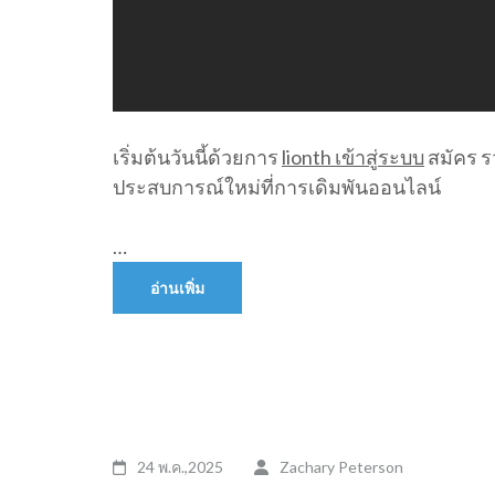
เริ่มต้นวันนี้ด้วยการ
lionth เข้าสู่ระบบ
สมัคร รว
ประสบการณ์ใหม่ที่การเดิมพันออนไลน์
…
อ่านเพิ่ม
24 พ.ค.,2025
Zachary Peterson