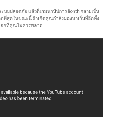
้ม ระบบปลอดภัย แล้วก็เกมนานัปการ lionth กลายเป็น
ที่สุดในขณะนี้ ถ้าเกิดคุณกำลังมองหาเว็บที่อีกทั้ง
เลือกที่คุณไม่ควรพลาด