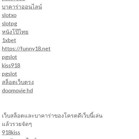
บาคาร่าออนไลน์
slotxo
slotpg
หนังโป๊ไทย
1xbet
https://funny18.net
pgslot
kiss918
pgslot
สล็อตเว็บตรง
doomovie hd
เว็บสล็อตและบาคาร่าของโครตดีเว็บนี้เล่น
แล้วรวยจัดๆ
918kiss