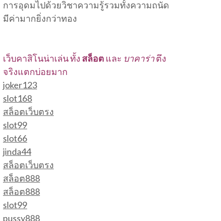
การอุดมไปด้วยวิชาความรู้รวมทั้งความถนัด
มีค่ามากยิ่งกว่าทอง
เว็บคาสิโนน่าเล่น ทั้ง
สล็อต
และ
บาคาร่า
ตึง
จริงแตกบ่อยมาก
joker123
slot168
สล็อตเว็บตรง
slot99
slot66
jinda44
สล็อตเว็บตรง
สล็อต888
สล็อต888
slot99
pussy888