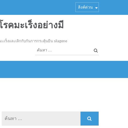
ลิงค์ด่วน
รคมะเร็งอย่างมี
เร็งและเลิกกับกันการกระตุ้นยีน silagene
ค้นหา
สำหรับ:
ค้นหา
สำหรับ: