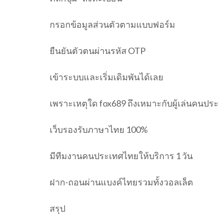
กรอกข้อมูลส่วนตัวตามแบบฟอร์ม
ยืนยันตัวตนผ่านรหัส OTP
เข้าระบบและเริ่มเดิมพันได้เลย
เพราะเหตุใด fox689 ถึงเหมาะกับผู้เล่นคนป
เว็บรองรับภาษาไทย 100%
มีทีมงานคนประเทศไทยให้บริการ 1 วัน
ฝาก-ถอนผ่านแบงค์ไทยรวมทั้งวอลเล็ต
สรุป