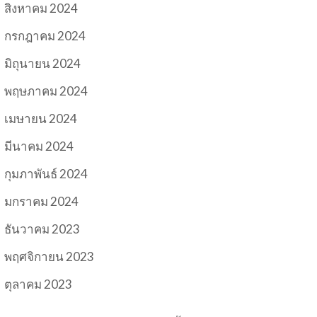
สิงหาคม 2024
กรกฎาคม 2024
มิถุนายน 2024
พฤษภาคม 2024
เมษายน 2024
มีนาคม 2024
กุมภาพันธ์ 2024
มกราคม 2024
ธันวาคม 2023
พฤศจิกายน 2023
ตุลาคม 2023