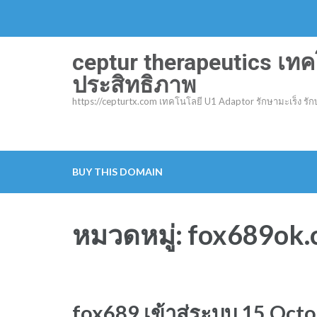
ข้าม
ไป
ที่
ceptur therapeutics เทค
เนื้อหา
ประสิทธิภาพ
(กด
https://cepturtx.com เทคโนโลยี U1 Adaptor รักษามะเร็ง รัก
Enter)
BUY THIS DOMAIN
หมวดหมู่:
fox689ok.
fox689 เข้าสู่ระบบ 15 Octo