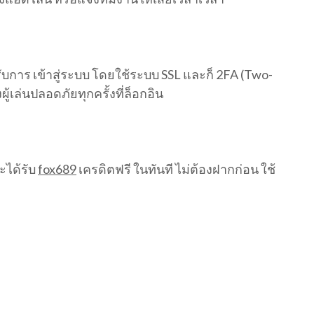
าร เข้าสู่ระบบ โดยใช้ระบบ SSL และก็ 2FA (Two-
ู้เล่นปลอดภัยทุกครั้งที่ล็อกอิน
ะได้รับ
fox689
เครดิตฟรี ในทันที ไม่ต้องฝากก่อน ใช้