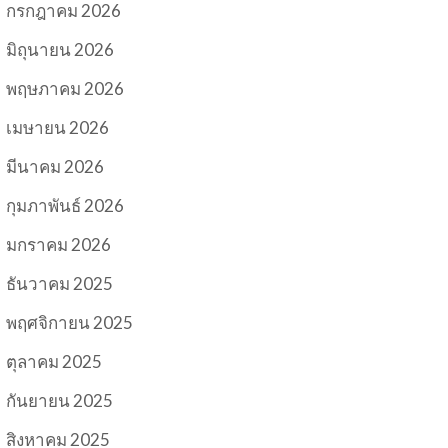
กรกฎาคม 2026
มิถุนายน 2026
พฤษภาคม 2026
เมษายน 2026
มีนาคม 2026
กุมภาพันธ์ 2026
มกราคม 2026
ธันวาคม 2025
พฤศจิกายน 2025
ตุลาคม 2025
กันยายน 2025
สิงหาคม 2025