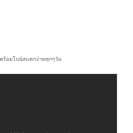
 พร้อมโบนัสแตกง่ายทุกๆวัน