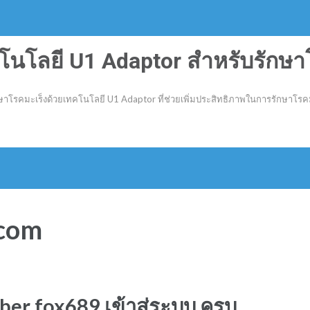
โนโลยี U1 Adaptor สำหรับรักษาโ
ษาโรคมะเร็งด้วยเทคโนโลยี U1 Adaptor ที่ช่วยเพิ่มประสิทธิภาพในการรักษาโรคมะ
com
ber fox689 เข้าสู่ระบบ ครบ