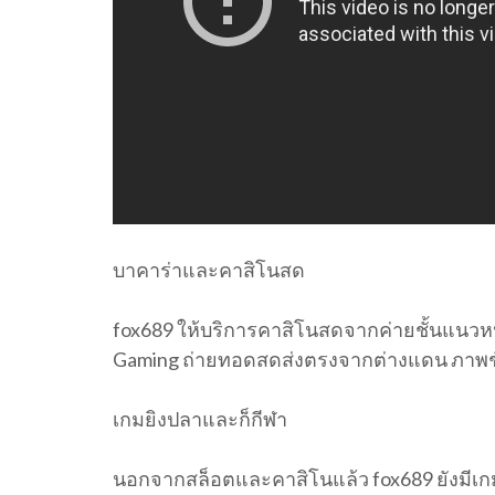
บาคาร่าและคาสิโนสด
fox689 ให้บริการคาสิโนสดจากค่ายชั้นแนวหน้
Gaming ถ่ายทอดสดส่งตรงจากต่างแดน ภาพชัดร
เกมยิงปลาและก็กีฬา
นอกจากสล็อตและคาสิโนแล้ว fox689 ยังมีเก