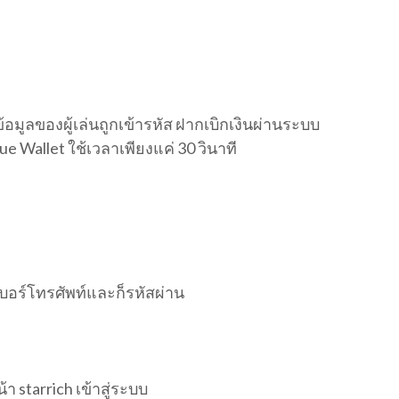
อมูลของผู้เล่นถูกเข้ารหัส ฝากเบิกเงินผ่านระบบ
ue Wallet ใช้เวลาเพียงแค่ 30 วินาที
เบอร์โทรศัพท์และก็รหัสผ่าน
 starrich เข้าสู่ระบบ