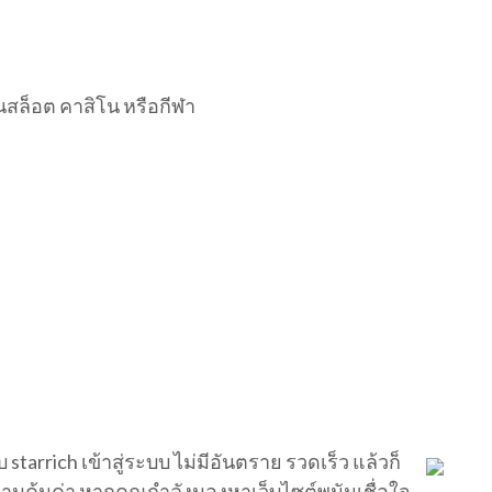
ป็นสล็อต คาสิโน หรือกีฬา
starrich เข้าสู่ระบบ ไม่มีอันตราย รวดเร็ว แล้วก็
่มความคุ้มค่า หากคุณกำลังมองหาเว็บไซต์พนันเชื่อใจ