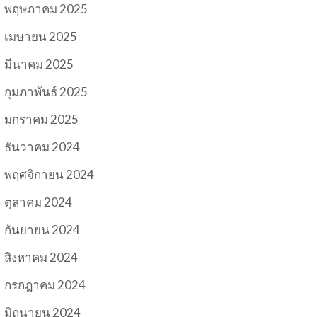
พฤษภาคม 2025
เมษายน 2025
มีนาคม 2025
กุมภาพันธ์ 2025
มกราคม 2025
ธันวาคม 2024
พฤศจิกายน 2024
ตุลาคม 2024
กันยายน 2024
สิงหาคม 2024
กรกฎาคม 2024
มิถุนายน 2024