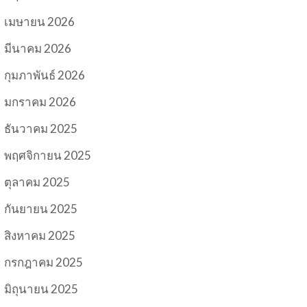
เมษายน 2026
มีนาคม 2026
กุมภาพันธ์ 2026
มกราคม 2026
ธันวาคม 2025
พฤศจิกายน 2025
ตุลาคม 2025
กันยายน 2025
สิงหาคม 2025
กรกฎาคม 2025
มิถุนายน 2025