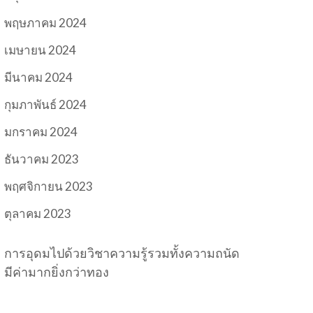
พฤษภาคม 2024
เมษายน 2024
มีนาคม 2024
กุมภาพันธ์ 2024
มกราคม 2024
ธันวาคม 2023
พฤศจิกายน 2023
ตุลาคม 2023
การอุดมไปด้วยวิชาความรู้รวมทั้งความถนัด
มีค่ามากยิ่งกว่าทอง