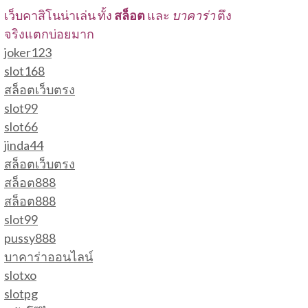
เว็บคาสิโนน่าเล่น ทั้ง
สล็อต
และ
บาคาร่า
ตึง
จริงแตกบ่อยมาก
joker123
slot168
สล็อตเว็บตรง
slot99
slot66
jinda44
สล็อตเว็บตรง
สล็อต888
สล็อต888
slot99
pussy888
บาคาร่าออนไลน์
slotxo
slotpg