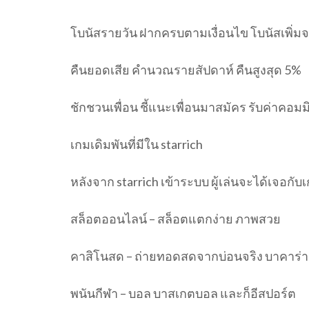
โบนัสรายวัน ฝากครบตามเงื่อนไข โบนัสเพิ่
คืนยอดเสีย คำนวณรายสัปดาห์ คืนสูงสุด 5%
ชักชวนเพื่อน ชี้แนะเพื่อนมาสมัคร รับค่าคอมม
เกมเดิมพันที่มีใน starrich
หลังจาก starrich เข้าระบบ ผู้เล่นจะได้เจอก
สล็อตออนไลน์ – สล็อตแตกง่าย ภาพสวย
คาสิโนสด – ถ่ายทอดสดจากบ่อนจริง บาคาร่า 
พนันกีฬา – บอล บาสเกตบอล และก็อีสปอร์ต