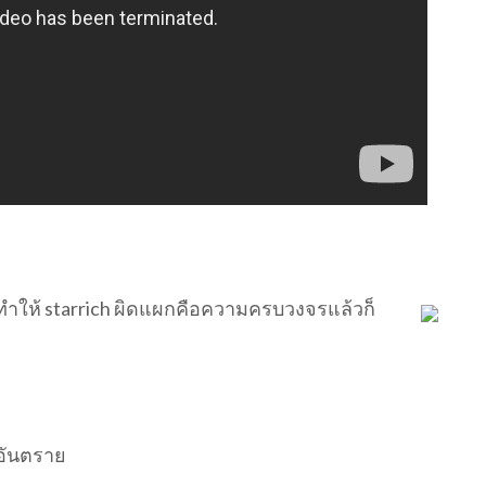
ที่ทำให้ starrich ผิดแผกคือความครบวงจรแล้วก็
นอันตราย