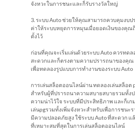
จังหวะในการชนะและก็รับรางวัลใหญ่
3. ระบบ Auto ช่วยให้คุณสามารถควบคุมงบปร
ค่าให้ระบบหยุดการหมุนเมื่อยอดเงินของคุณถึง
ตั้งไว้
ก่อนที่คุณจะเริ่มเล่นด้วยระบบ Auto ควรทดลองฟั
สะดวกและก็ตรงตามความปรารถนาของคุณ ค
เพื่อทดลองรูปแบบการทำงานของระบบ Auto
การเล่นสล็อตออนไลน์ผ่าน ทดลองเล่นสล็อต pg 
สำหรับผู้ที่ปรารถนาความสบายสบายรวมทั้งประ
ความน่าไว้ใจ ระบบที่มีประสิทธิภาพ และก็เก
เล่นpgรวมทั้งเพิ่มจังหวะสำหรับเพื่อการชนะรา
มีความปลอดภัยสูง ใช้ระบบ Auto ที่สะดวก แล้วก
ที่เหมาะสมที่สุดในการเล่นสล็อตออนไลน์