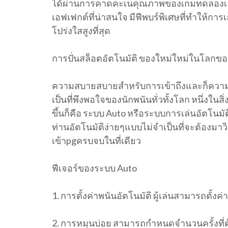
ได้ผ่านการคาดคะเนคุณภาพของเกมทดลองเล่น
เอฟเฟกต์ที่น่าสนใจ มีฟีพบร์พิเศษที่ทำให้การเล
โปร่งใสสูงที่สุด
การปั่นสล็อตอัตโนมัติ ของใหม่ใหม่ในโลกข
ความสบายสบายสำหรับการเข้าถึงและก็ความต
เป็นที่พึงพอใจของนักพนันทั่วทั้งโลก หนึ่งในสิ
ขึ้นก็คือ ระบบ Auto หรือระบบการเล่นอัตโนม
ท่านอัตโนมัติง่ายๆแบบไม่จำเป็นที่จะต้องมา
เข้าpgครบจบในที่เดียว
ฟีเจอร์ของระบบ Auto
1. การตั้งค่าพนันอัตโนมัติ ผู้เล่นสามารถตั้ง
2. การหมุนบ่อย สามารถกำหนดจำนวนครั้งที่ต้