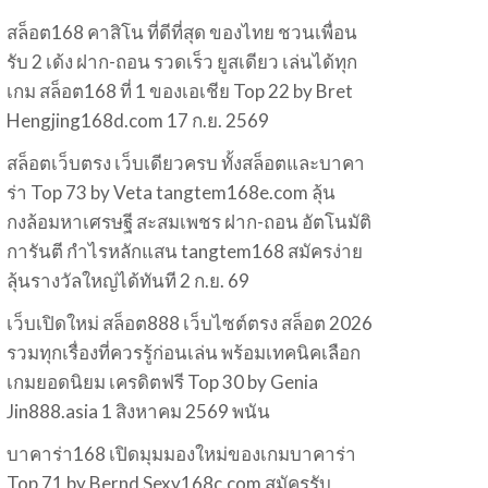
สล็อต168 คาสิโน ที่ดีที่สุด ของไทย ชวนเพื่อน
รับ 2 เด้ง ฝาก-ถอน รวดเร็ว ยูสเดียว เล่นได้ทุก
เกม สล็อต168 ที่ 1 ของเอเชีย Top 22 by Bret
Hengjing168d.com 17 ก.ย. 2569
สล็อตเว็บตรง เว็บเดียวครบ ทั้งสล็อตและบาคา
ร่า Top 73 by Veta tangtem168e.com ลุ้น
กงล้อมหาเศรษฐี สะสมเพชร ฝาก-ถอน อัตโนมัติ
การันตี กำไรหลักแสน tangtem168 สมัครง่าย
ลุ้นรางวัลใหญ่ได้ทันที 2 ก.ย. 69
เว็บเปิดใหม่ สล็อต888 เว็บไซต์ตรง สล็อต 2026
รวมทุกเรื่องที่ควรรู้ก่อนเล่น พร้อมเทคนิคเลือก
เกมยอดนิยม เครดิตฟรี Top 30 by Genia
Jin888.asia 1 สิงหาคม 2569 พนัน
บาคาร่า168 เปิดมุมมองใหม่ของเกมบาคาร่า
Top 71 by Bernd Sexy168c.com สมัครรับ