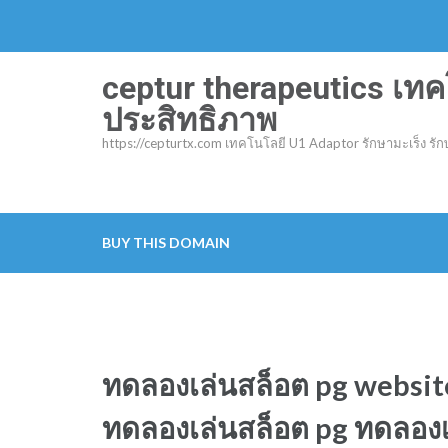
ข้าม
ไป
ที่
ceptur therapeutics เทค
เนื้อหา
ประสิทธิภาพ
(กด
https://cepturtx.com เทคโนโลยี U1 Adaptor รักษามะเร็ง รัก
Enter)
BUY THIS DOMAIN
ทดลองเล่นสล็อต pg websit
ทดลองเล่นสล็อต pg ทดลองเ