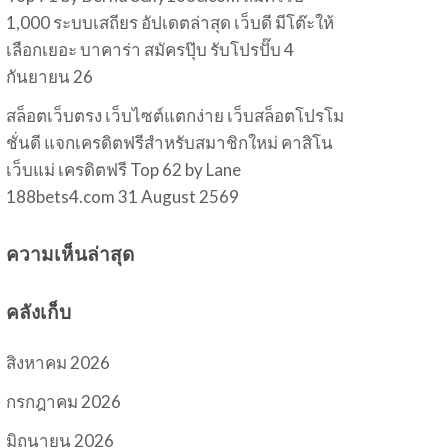
1,000 ระบบเสถียร อัปเดตล่าสุด เว็บดี มีโต๊ะให้
เลือกเยอะ บาคาร่า สมัครปุ๊บ รับโปรปั๊บ 4
กันยายน 26
สล็อตเว็บตรง เว็บไซต์แตกง่าย เว็บสล็อตโปรโม
ชั่นดี แจกเครดิตฟรีสำหรับสมาชิกใหม่ คาสิโน
เว็บแม่ เครดิตฟรี Top 62 by Lane
188bets4.com 31 August 2569
ความเห็นล่าสุด
คลังเก็บ
สิงหาคม 2026
กรกฎาคม 2026
มิถุนายน 2026