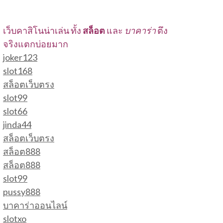
เว็บคาสิโนน่าเล่น ทั้ง
สล็อต
และ
บาคาร่า
ตึง
จริงแตกบ่อยมาก
joker123
slot168
สล็อตเว็บตรง
slot99
slot66
jinda44
สล็อตเว็บตรง
สล็อต888
สล็อต888
slot99
pussy888
บาคาร่าออนไลน์
slotxo