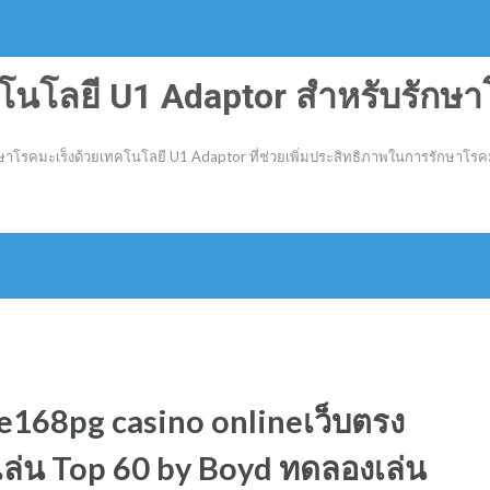
โนโลยี U1 Adaptor สำหรับรักษาโ
ษาโรคมะเร็งด้วยเทคโนโลยี U1 Adaptor ที่ช่วยเพิ่มประสิทธิภาพในการรักษาโรคมะ
e168pg casino onlineเว็บตรง
ล่น Top 60 by Boyd ทดลองเล่น