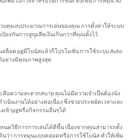
ื่อเพิ่มโอกาสสำหรับในการชนะ ดังเช่น การหมุน 50
ควบคุมงบประมาณการเล่นของคุณ การตั้งค่าให้ระบบ
้องกันการสูญเสียเงินเกินกว่าที่คุณตั้งไว้
่นสล็อต pgมีโบนัสแล้วก็โปรโมชั่น การใช้ระบบ Auto
้อย่างมีคุณภาพสูงสุด
uto คือความสะดวกสบาย คุณไม่มีความจำเป็นต้องนั่ง
เนินงานได้อย่างต่อเนื่อง ซึ่งช่วยประหยัดเวลาและ
งเข้าpgหรือกิจกรรมอื่นๆได้
ดวิธีการการเล่นได้ดีขึ้น เนื่องจากคุณสามารถตั้ง
นต้นว่า การหมุนแบบตลอดหรือการใช้โบนัส ทำให้เพิ่ม