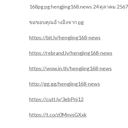
168pg pg hengjing168.news 24 ตุลาคม 2567 
ขอขอบคุณอ้างอิงจาก
pg
https://bit.ly/hengjing168-news
https://rebrand.ly/hengjing168-news
https://wow.in.th/hengjing168-news
http://gg.gg/hengjing168-news
https://cutt.ly/3ebPni12
https://t.co/z0MnvsGXxk