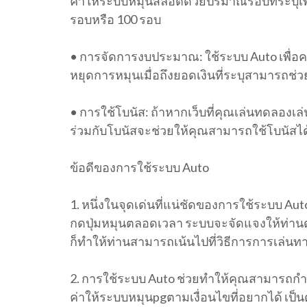
ค่าให้ระบบหมุนสล็อตด้วยปริมาณรอบที่ระบุเพ
รอบหรือ 100 รอบ
• การจัดการงบประมาณ: ใช้ระบบ Auto เพื่อ
หยุดการหมุนเมื่อถึงยอดเงินที่ระบุสามารถช่วยป
• การใช้โบนัส: ถ้าหากเว็บที่คุณเล่นทดลองเล
ร่วมกับโบนัสจะช่วยให้คุณสามารถใช้โบนัสได
ข้อดีของการใช้ระบบ Auto
1. หนึ่งในจุดเด่นที่แน่ชัดของการใช้ระบบ A
กดปุ่มหมุนตลอดเวลา ระบบจะจัดแจงให้ท่านดำ
ก็ทำให้ท่านสามารถเน้นไปที่วิธีการการเล่นทา
2. การใช้ระบบ Auto ช่วยทำให้คุณสามารถกำหน
ค่าให้ระบบหมุนpgตามเงื่อนไขที่อยากได้ เป็