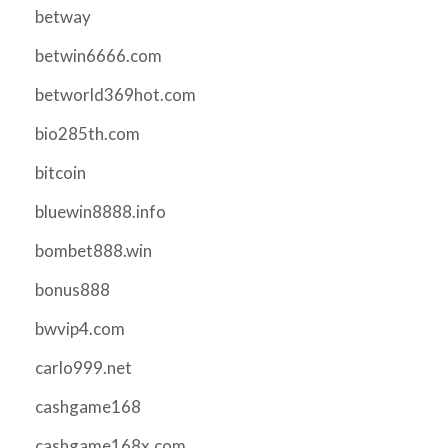
betway
betwin6666.com
betworld369hot.com
bio285th.com
bitcoin
bluewin8888.info
bombet888.win
bonus888
bwvip4.com
carlo999.net
cashgame168
cashgame168x.com