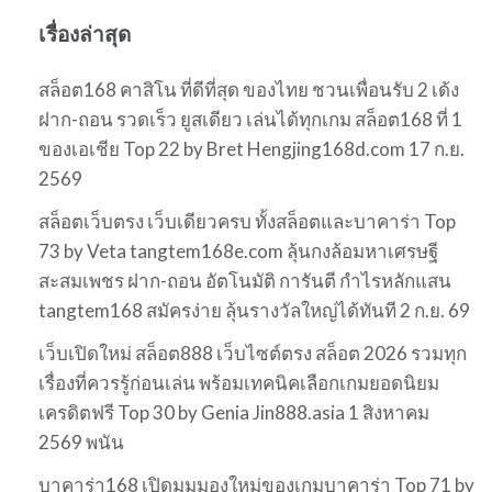
เรื่องล่าสุด
สล็อต168 คาสิโน ที่ดีที่สุด ของไทย ชวนเพื่อนรับ 2 เด้ง
ฝาก-ถอน รวดเร็ว ยูสเดียว เล่นได้ทุกเกม สล็อต168 ที่ 1
ของเอเชีย Top 22 by Bret Hengjing168d.com 17 ก.ย.
2569
สล็อตเว็บตรง เว็บเดียวครบ ทั้งสล็อตและบาคาร่า Top
73 by Veta tangtem168e.com ลุ้นกงล้อมหาเศรษฐี
สะสมเพชร ฝาก-ถอน อัตโนมัติ การันตี กำไรหลักแสน
tangtem168 สมัครง่าย ลุ้นรางวัลใหญ่ได้ทันที 2 ก.ย. 69
เว็บเปิดใหม่ สล็อต888 เว็บไซต์ตรง สล็อต 2026 รวมทุก
เรื่องที่ควรรู้ก่อนเล่น พร้อมเทคนิคเลือกเกมยอดนิยม
เครดิตฟรี Top 30 by Genia Jin888.asia 1 สิงหาคม
2569 พนัน
บาคาร่า168 เปิดมุมมองใหม่ของเกมบาคาร่า Top 71 by