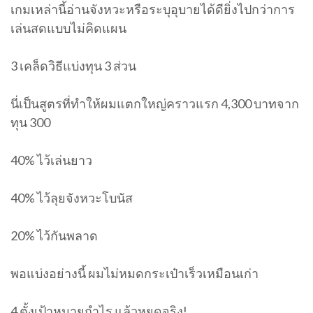
เกมเหล่านี้อ่านจังหวะหรือระบุอุบายได้ดียิ่งไปกว่าการ
เล่นสดแบบไม่คิดแผน
3️ เคล็ดวิธีแบ่งทุน 3 ส่วน
นี่เป็นสูตรที่ทำให้ผมแตกใหญ่คราวแรก 4,300 บาทจาก
ทุน 300
40% ไว้เล่นยาว
40% ไว้ลุยจังหวะโบนัส
20% ไว้กันพลาด
พอแบ่งอย่างนี้ ผมไม่หมดกระเป๋าเร็วเหมือนเก่า
4️ ตั้งเป้าหมายกำไร แล้วหยุดจริง!