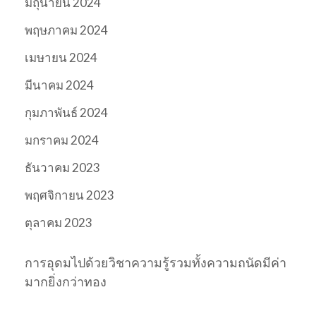
มิถุนายน 2024
พฤษภาคม 2024
เมษายน 2024
มีนาคม 2024
กุมภาพันธ์ 2024
มกราคม 2024
ธันวาคม 2023
พฤศจิกายน 2023
ตุลาคม 2023
การอุดมไปด้วยวิชาความรู้รวมทั้งความถนัดมีค่า
มากยิ่งกว่าทอง