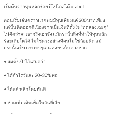
เริ่มต้นจากทุนหลักร้อย ก็ไปไกลได้ ufabet
ตอนเริ่มเล่นคราวแรก ผมมีทุนเพียงแค่ 300 บาทเพียง
แค่นั้น คิดออกดีเนื่องจากเป็นเงินที่ตั้งใจ “ทดลองเฉยๆ”
ไม่คิดว่าจะเอาจริงเอาจัง แม้กระนั้นสิ่งที่ทำให้ทุนหลัก
ร้อยเติบโตได้ ไม่ใช่ดวงอย่างที่คนไม่ใช่น้อยคิด แม้
กระนั้นเป็น การเบาๆเล่น ค่อยๆเก็บ ต่างหาก
• ผมตั้งเป้าไว้เสมอว่า
• ได้กำไรวันละ 20–30% พอ
• ได้แล้วเลิกโดยทันที
• ห้ามเพิ่มเติมเพิ่มในวันที่เสีย