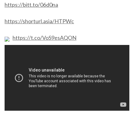
https://bitt.to/06d0na
https://shorturl.asia/HTPWc
https://t.co/VoS9esAQON