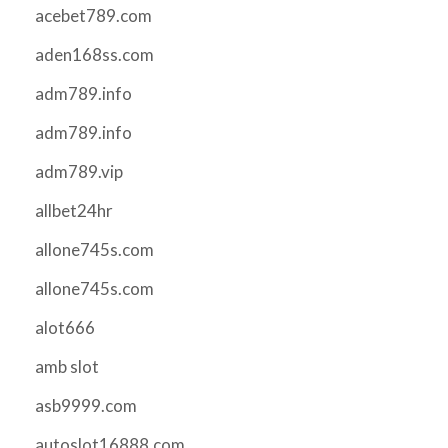
acebet789.com
aden168ss.com
adm789.info
adm789.info
adm789.vip
allbet24hr
allone745s.com
allone745s.com
alot666
amb slot
asb9999.com
autoslot16888.com