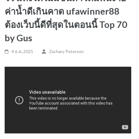
ค่าน้ำดีเกินคาด ufawinner88
ต้องเว็บนี้ดีที่สุดในตอนนี้ Top 70
by Gus
4 ธ.ค.,2025
Zachary Peterson