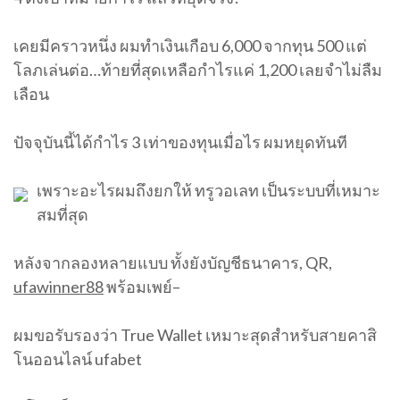
เคยมีคราวหนึ่ง ผมทำเงินเกือบ 6,000 จากทุน 500 แต่
โลภเล่นต่อ…ท้ายที่สุดเหลือกำไรแค่ 1,200 เลยจำไม่ลืม
เลือน
ปัจจุบันนี้ได้กำไร 3 เท่าของทุนเมื่อไร ผมหยุดทันที
เพราะอะไรผมถึงยกให้ ทรูวอเลท เป็นระบบที่เหมาะ
สมที่สุด
หลังจากลองหลายแบบ ทั้งยังบัญชีธนาคาร, QR,
ufawinner88
พร้อมเพย์–
ผมขอรับรองว่า True Wallet เหมาะสุดสำหรับสายคาสิ
โนออนไลน์ ufabet