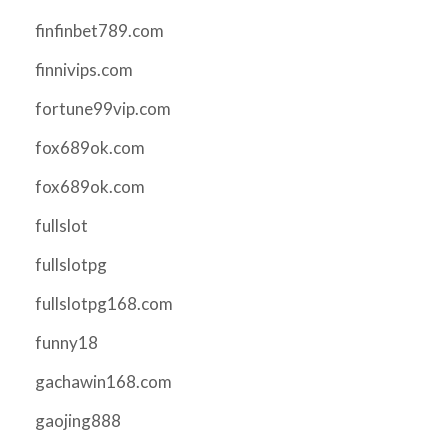
finfinbet789.com
finnivips.com
fortune99vip.com
fox689ok.com
fox689ok.com
fullslot
fullslotpg
fullslotpg168.com
funny18
gachawin168.com
gaojing888