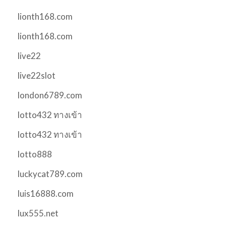
lionth168.com
lionth168.com
live22
live22slot
london6789.com
lotto432 ทางเข้า
lotto432 ทางเข้า
lotto888
luckycat789.com
luis16888.com
lux555.net