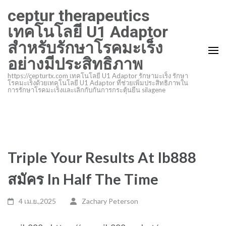
ข้าม
ceptur therapeutics
ไป
เทคโนโลยี U1 Adaptor
ที่
สำหรับรักษาโรคมะเร็ง
เนื้อหา
อย่างมีประสิทธิภาพ
(กด
Enter)
https://cepturtx.com เทคโนโลยี U1 Adaptor รักษามะเร็ง รักษา
โรคมะเร็งด้วยเทคโนโลยี U1 Adaptor ที่ช่วยเพิ่มประสิทธิภาพใน
การรักษาโรคมะเร็งและเลิกกับกันการกระตุ้นยีน silagene
Triple Your Results At Ib888
สมัคร In Half The Time
4 เม.ย.,2025
Zachary Peterson