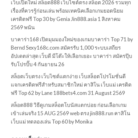
เว็บเปิดใหม่ สล็อต888 เว็บไซต์ตรง สล็อต 2026 รวมทุก
เรื่องที่ควรรู้ก่อนเล่น พร้อมเทคนิคเลือกเกมยอดนิยม
เครดิตฟรี Top 30 by Genia Jin888.asia 1 สิงหาคม
2569 พนัน
บาคาร่า168 เปิดมุมมองใหม่ของเกมบาคาร่า Top 71 by
Bernd Sexy168c.com สมัครรับ 1,000 ระบบเสถียร
อัปเดตล่าสุด เว็บดี มีโต๊ะให้เลือกเยอะ บาคาร่า สมัครปุ๊บ
รับโปรปั๊บ 4 กันยายน 26
สล็อตเว็บตรง เว็บไซต์แตกง่าย เว็บสล็อตโปรโมชั่นดี
แจกเครดิตฟรีสำหรับสมาชิกใหม่ คาสิโน เว็บแม่ เครดิต
ฟรี Top 62 by Lane 188bets4.com 31 August 2569
สล็อต888 วิธีดูเกมสล็อตโบนัสแตกบ่อย ก่อนเลือกเกม
เข้าเล่นจริง 15 AUG 2569 web ตรง jin888.run คาสิโน
เว็บแม่ ทดลองเล่น Top 60 by Monika