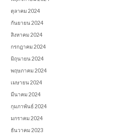
ตุลาคม 2024
กันยายน 2024
สิงหาคม 2024
กรกฎาคม 2024
มิถุนายน 2024
พฤษภาคม 2024
เมษายน 2024
มีนาคม 2024
กุมภาพันธ์ 2024
มกราคม 2024
ธันวาคม 2023