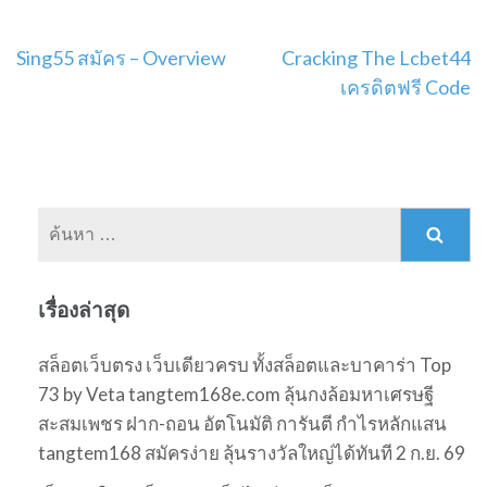
แนะแนว
Sing55 สมัคร – Overview
Cracking The Lcbet44
เครดิตฟรี Code
เรื่อง
ค้นหา
สำหรับ:
เรื่องล่าสุด
สล็อตเว็บตรง เว็บเดียวครบ ทั้งสล็อตและบาคาร่า Top
73 by Veta tangtem168e.com ลุ้นกงล้อมหาเศรษฐี
สะสมเพชร ฝาก-ถอน อัตโนมัติ การันตี กำไรหลักแสน
tangtem168 สมัครง่าย ลุ้นรางวัลใหญ่ได้ทันที 2 ก.ย. 69