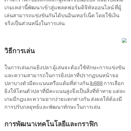
เกมเหล่านี้พัฒนาเข้าสู่แพลตฟอร์มดิจิทัลออนไลน์ ที่ผู้
เล่นสามารถแข่งขันกันได้บนอินเทอร์เน็ต โดยใช้เงิน
จริงเป็นส่วนหนึ่งในการเล่น
วิธีการเล่น
ในการเล่นเกมยิงปลา ผู้เล่นจะต้องใช้ทักษะการแข่งขัน
และความสามารถในการยิงปลาที่ปรากฏบนหน้าจอ
ปลาบางตัวมีคะแนนหรือแต้มที่ต่างกัน
ib888
การเลือก
ยิงให้โดนตัวปลาที่มีคะแนนสูงจึงเป็นสิ่งที่ท้าทาย แต่ละ
เกมมีกฎและความยากง่ายแตกต่างกัน ส่งผลให้ต้องมี
การปรับกลยุทธ์และพัฒนาทักษะในการเล่น
การพัฒนาเทคโนโลยีและกราฟิก