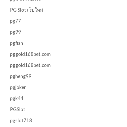
PG Slot เว็บใหม่
pg77
pg99
pgfish
pggold168bet.com
pggold168bet.com
pgheng99
pgjoker
pgk44
PGSlot
pgslot718