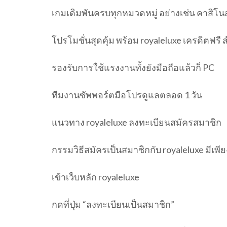
เกมเดิมพันครบทุกหมวดหมู่ อย่างเช่น คาสิโน
โปรโมชั่นสุดคุ้ม พร้อม royaleluxe เครดิตฟร
รองรับการใช้แรงงานทั้งยังมือถือแล้วก็ PC
ทีมงานซัพพอร์ตมือโปรดูแลตลอด 1 วัน
แนวทาง royaleluxe ลงทะเบียนสมัครสมาชิก
กรรมวิธีสมัครเป็นสมาชิกกับ royaleluxe มีเพีย
เข้าเว็บหลัก royaleluxe
กดที่ปุ่ม “ลงทะเบียนเป็นสมาชิก”