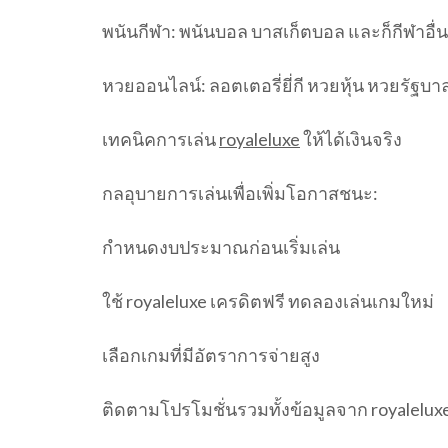
พนันกีฬา: พนันบอล บาสเก็ตบอล และก็กีฬาอื่
หวยออนไลน์: ลอตเตอรี่ยี่กี หวยหุ้น หวยรัฐบ
เทคนิคการเล่น
royaleluxe
ให้ได้เงินจริง
กลอุบายการเล่นเพื่อเพิ่มโอกาสชนะ:
กำหนดงบประมาณก่อนเริ่มเล่น
ใช้ royaleluxe เครดิตฟรี ทดลองเล่นเกมใหม่
เลือกเกมที่มีอัตราการจ่ายสูง
ติดตามโปรโมชั่นรวมทั้งข้อมูลจาก royalelu