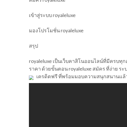
เข้าสู่ระบบ royaleluxe
มองโปรโมชั่น royaleluxe
สรุป
royaleluxe เป็นเว็บคาสิโนออนไลน์ที่มีครบท
ราคา ด้วยขั้นตอน royaleluxe สมัคร ที่ง่าย ระบบ
เครดิตฟรี ที่พร้อมมอบความสนุกสนานแล้ว