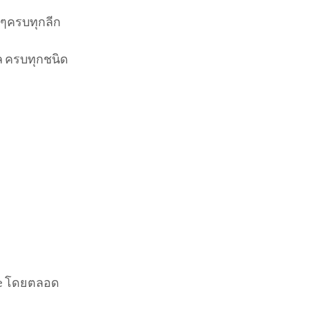
นๆครบทุกลีก
าล ครบทุกชนิด
xe โดยตลอด