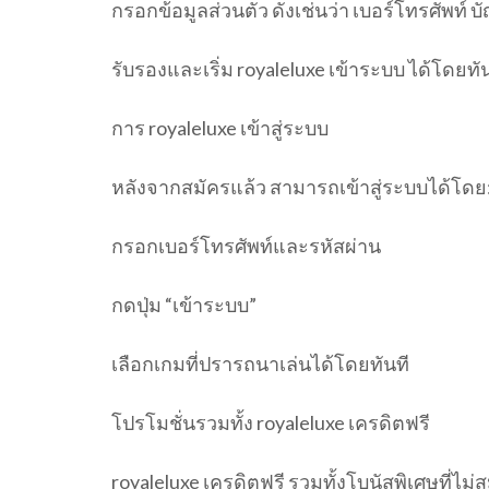
กรอกข้อมูลส่วนตัว ดังเช่นว่า เบอร์โทรศัพท์ 
รับรองและเริ่ม royaleluxe เข้าระบบ ได้โดยทั
การ royaleluxe เข้าสู่ระบบ
หลังจากสมัครแล้ว สามารถเข้าสู่ระบบได้โดย
กรอกเบอร์โทรศัพท์และรหัสผ่าน
กดปุ่ม “เข้าระบบ”
เลือกเกมที่ปรารถนาเล่นได้โดยทันที
โปรโมชั่นรวมทั้ง royaleluxe เครดิตฟรี
royaleluxe เครดิตฟรี รวมทั้งโบนัสพิเศษที่ไ