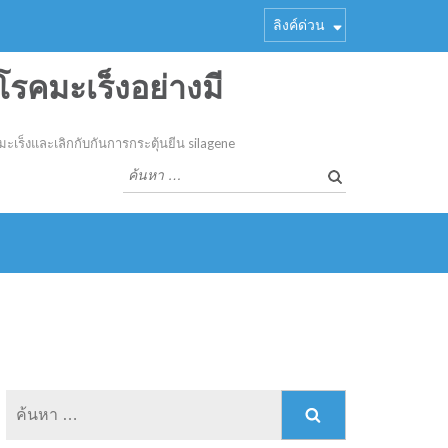
ลิงค์ด่วน
รคมะเร็งอย่างมี
เร็งและเลิกกับกันการกระตุ้นยีน silagene
ค้นหา
สำหรับ:
ค้นหา
สำหรับ: