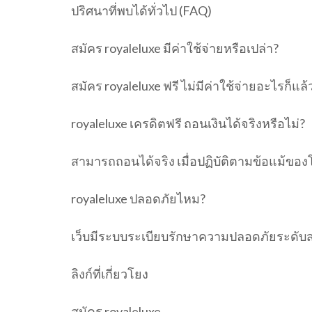
ปริศนาที่พบได้ทั่วไป (FAQ)
สมัคร royaleluxe มีค่าใช้จ่ายหรือเปล่า?
สมัคร royaleluxe ฟรี ไม่มีค่าใช้จ่ายอะไรก็แล้
royaleluxe เครดิตฟรี ถอนเงินได้จริงหรือไม่?
สามารถถอนได้จริง เมื่อปฏิบัติตามข้อแม้ของ
royaleluxe ปลอดภัยไหม?
เว็บมีระบบระเบียบรักษาความปลอดภัยระดับสากล 
ลิงก์ที่เกี่ยวโยง
สมัคร royaleluxe