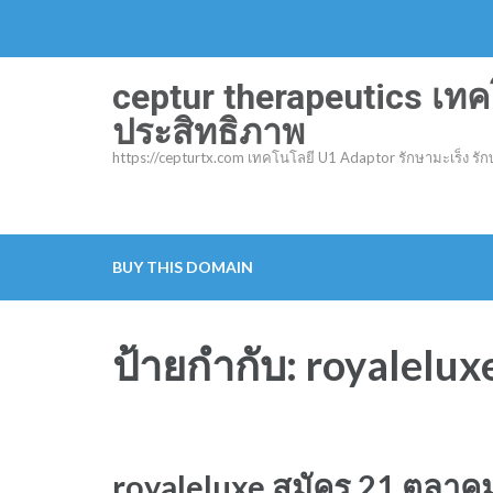
ข้าม
ไป
ที่
ceptur therapeutics เทค
เนื้อหา
ประสิทธิภาพ
(กด
https://cepturtx.com เทคโนโลยี U1 Adaptor รักษามะเร็ง รัก
Enter)
BUY THIS DOMAIN
ป้ายกำกับ:
royalelux
royaleluxe สมัคร 21 ตุลาคม 