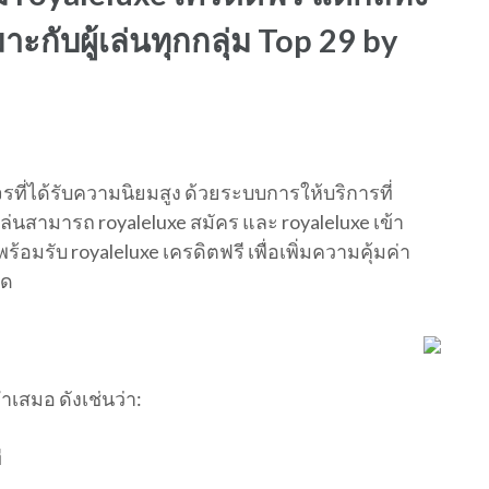
กับผู้เล่นทุกกลุ่ม Top 29 by
รที่ได้รับความนิยมสูง ด้วยระบบการให้บริการที่
เล่นสามารถ royaleluxe สมัคร และ royaleluxe เข้า
้อมรับ royaleluxe เครดิตฟรี เพื่อเพิ่มความคุ้มค่า
อด
เสมอ ดังเช่นว่า:
ี