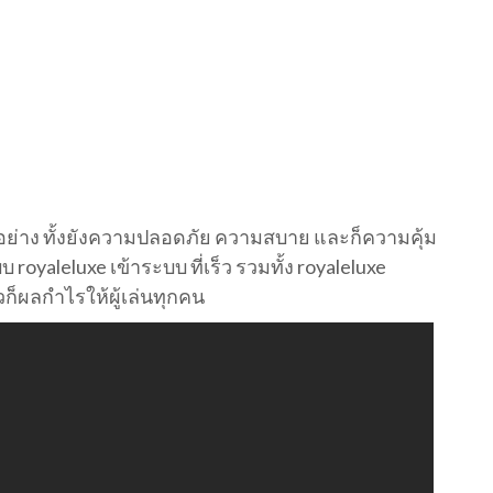
ุกอย่าง ทั้งยังความปลอดภัย ความสบาย และก็ความคุ้ม
 royaleluxe เข้าระบบ ที่เร็ว รวมทั้ง royaleluxe
ก็ผลกำไรให้ผู้เล่นทุกคน