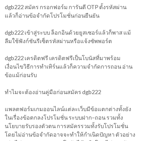
dgb222 สมัคร กรอกฟอร์ม การันตี OTP ตั้งรหัสผ่าน
แล้วก็อ่านข้อจำกัดโปรโมชั่นก่อนยืนยัน
dgb222 เข้าสู่ระบบ ล็อกอินด้วยยูสเซอร์แล้วก็พาส แม้
ลืมใช้ฟังก์ชันรีเซ็ตรหัสผ่านหรือแจ้งซัพพอร์ต
dgb222 เครดิตฟรี เครดิตฟรีเป็นโบนัสที่มาพร้อม
เงื่อนไขวิธีการทำเทิร์นแล้วก็ความจำกัดการถอน อ่าน
ข้อแม้ก่อนรับ
ทำไมจะต้องอ่านคู่มือก่อนสมัคร dgb222
แพลตฟอร์มเกมออนไลน์แต่ละเว็บมีข้อแตกต่างทั้งยัง
ในเรื่องข้อตกลงโปรโมชั่น ระบบฝาก–ถอน รวมทั้ง
นโยบายรับรองตัวตน การสมัครรวมทั้งรับโปรโมชั่น
โดยไม่อ่านข้อจำกัดอาจจะทำให้กำเนิดปัญหา ตัวอย่าง