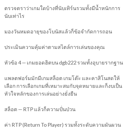
ตรวจตราว่าเกมใดบ้างที่นับเทิร์นรวมทั้งมีน้ำหนักการ
นับเท่าไร
มองวันหมดอายุของโบนัสแล้วก็ข้อจำกัดการถอน
ประเมินความคุ้มค่าตามสไตล์การเล่นของคุณ
หัวข้อ 4 — เกมยอดฮิตบน dgb222 รวมทั้งอุบายรากฐาน
แพลตฟอร์มมักมีเกมสล็อต เกมโต๊ะ และคาสิโนสดให้
เลือก การเลือกเกมที่เหมาะสมกับจุดหมายและก็งบเป็น
หัวใจหลักของการเล่นอย่างยั่งยืน
สล็อต — RTP แล้วก็ความปั่นป่วน
ค่า RTP (Return To Player) รวมทั้งระดับความผันผวน