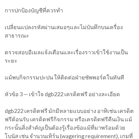
การปกป้องบัญชีที่ควรทำ
เปลี่ยนแปลงรหัสผ่านเสมอๆและไม่บันทึกบนเครื่อง
สาธารณะ
ตรวจสอบอีเมลแจ้งเตือนและเรื่องราวเข้าใช้งานเป็น
ระยะ
แม้พบกิจกรรมปะปน ให้ติดต่อฝ่ายซัพพอร์ตในทันที
หัวข้อ 3 — เข้าใจ dgb222 เครดิตฟรี อย่างละเอียด
dgb222 เครดิตฟรี มักมีหลายแบบอย่าง อาทิเช่น เครดิต
ฟรีต้อนรับ เครดิตฟรีกิจกรรม หรือเครดิตฟรีคืนเงิน แม้
กระนั้นสิ่งสำคัญเป็นต้องรู้เรื่องข้อแม้ที่มาพร้อมด้วย
โบนัส เช่น จำนวนเทิร์น (wagering requirement), เกมที่