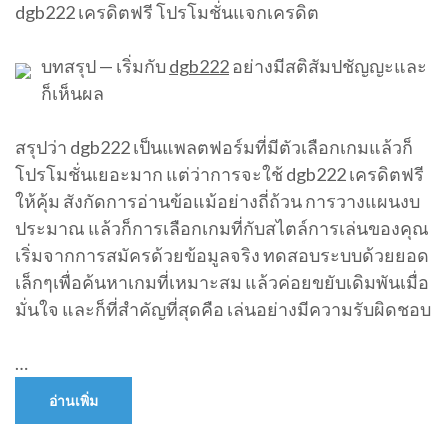
dgb222 เครดิตฟรี โปรโมชั่นแจกเครดิต
บทสรุป — เริ่มกับ
dgb222
อย่างมีสติสัมปชัญญะและ
ก็เห็นผล
สรุปว่า dgb222 เป็นแพลตฟอร์มที่มีตัวเลือกเกมแล้วก็
โปรโมชั่นเยอะมาก แต่ว่าการจะใช้ dgb222 เครดิตฟรี
ให้คุ้ม สังกัดการอ่านข้อแม้อย่างถี่ถ้วน การวางแผนงบ
ประมาณ แล้วก็การเลือกเกมที่กับสไตล์การเล่นของคุณ
เริ่มจากการสมัครด้วยข้อมูลจริง ทดสอบระบบด้วยยอด
เล็กๆเพื่อค้นหาเกมที่เหมาะสม แล้วค่อยขยับเดิมพันเมื่อ
มั่นใจ และก็ที่สำคัญที่สุดคือ เล่นอย่างมีความรับผิดชอบ
…
อ่านเพิ่ม