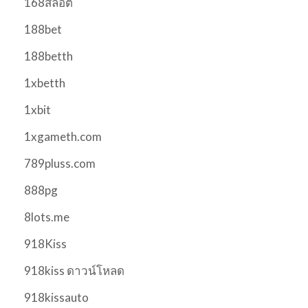
168สล็อต
188bet
188betth
1xbetth
1xbit
1xgameth.com
789pluss.com
888pg
8lots.me
918Kiss
918kiss ดาวน์โหลด
918kissauto