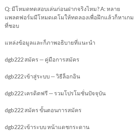
Q: มีโหมดทดสอบเล่นก่อนฝากจริงไหม? A: หลาย
แพลตฟอร์มมีโหมดเดโมให้ทดลองเพื่อฝึกแล้วก็หาเกม
ที่ชอบ
แหล่งข้อมูลและก็ภาพอธิบายที่แนะนำ
dgb222 สมัคร — คู่มือการสมัคร
dgb222 เข้าสู่ระบบ — วิธีล็อกอิน
dgb222 เครดิตฟรี — รวมโปรโมชั่นปัจจุบัน
dgb222 สมัคร ขั้นตอนการสมัคร
dgb222 เข้าระบบ หน้าแดชกระดาน