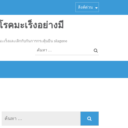
ลิงค์ด่วน
รคมะเร็งอย่างมี
เร็งและเลิกกับกันการกระตุ้นยีน silagene
ค้นหา
สำหรับ:
ค้นหา
สำหรับ: