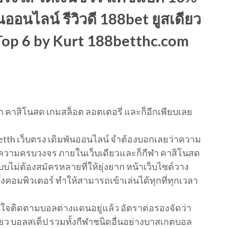
นออนไลน์ รีวิวดี 188bet ยูสเดียว
Top 6 by Kurt 188betthc.com
ฬา คาสิโนสด เกมสล็อต ลอตเตอรี่ และก็อีกเพียบเลย
tth เว็บตรง เดิมพันออนไลน์ จำต้องบอกเลยว่าความ
งความครบวงจร ภายในเว็บเดียวและก็กีฬา คาสิโนสด
บไม่ต้องสมัครหลายที่ให้ยุ่งยาก หน้าเว็บไซต์วาง
้งคอมพิวเตอร์ ทำให้สามารถเข้าเล่นได้ทุกที่ทุกเวลา
ูกใจติดตามบอลต่างแดนอยู่แล้ว อัตราต่อรองจัดว่า
ี่ยว บอลสเต็ป รวมทั้งกีฬาชนิดอื่นอย่างบาสเกตบอล