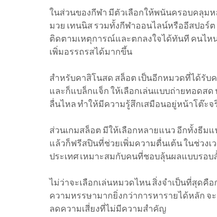
ในส่วนของกีฬา มีตัวเลือกให้พนันครอบคลุม
มวย เทนนิส รวมทั้งกีฬาออนไลน์หรืออีสปอร์ต 
ติดตามเหตุการณ์และตกลงใจได้ทันที คนไหนกั
เพิ่มอรรถรสได้มากขึ้น
สำหรับคาสิโนสด สล็อต เป็นอีกหมวดที่ได้รับคว
และก็แบล็กแจ็ก ให้เลือกเล่นแบบถ่ายทอดสด 
ลื่นไหล ทำให้มีความรู้สึกเสมือนอยู่หน้าโต๊ะจร
ส่วนเกมสล็อต มีให้เลือกหลายแนว อีกทั้งธี
แล้วก็ฟรีสปินที่ช่วยเพิ่มความตื่นเต้น ในช่วง
ประเทศ เหมาะสมกับคนที่ชอบลุ้นผลแบบรอบสั
ไม่ว่าจะเลือกเล่นหมวดไหน สิ่งจำเป็นที่สุด
ความหรรษามากยิ่งกว่าการหารายได้หลัก จะ
ลดความเสี่ยงที่ไม่มีความสำคัญ