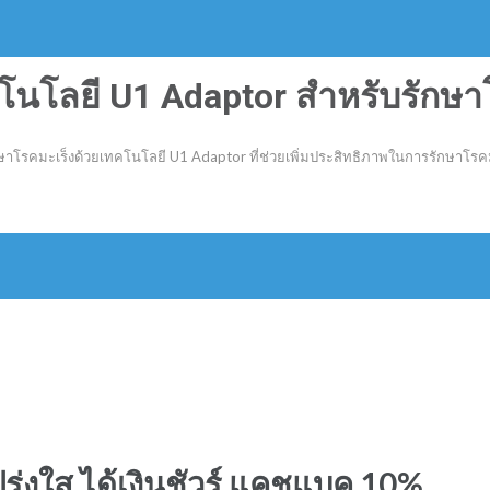
โนโลยี U1 Adaptor สำหรับรักษาโ
ษาโรคมะเร็งด้วยเทคโนโลยี U1 Adaptor ที่ช่วยเพิ่มประสิทธิภาพในการรักษาโรคมะ
ปร่งใส ได้เงินชัวร์ แคชแบค 10%