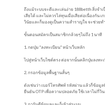
ถึงแม้ระบบจะดีและเล่นง่าย 188betth สิ่งจำเป
เสียได้ และไม่ควรไล่ทุนเมื่อเสียต่อเนื่องกัน เ
วินัยและก็มองดูเป็นความสำราญใจ จะช่วยท
ขั้นตอนสมัครเป็นสมาชิกกล้วยๆไม่ถึง 1 นาที
1. กดปุ่ม “ลงทะเบียน” หน้าเว็บหลัก
ไปสู่หน้าเว็บไซต์ตรง ต่อจากนั้นคลิกปุ่มลงท
2. กรอกข้อมูลพื้นฐานสั้นๆ
ดังเช่นว่า เบอร์โทรศัพท์ รหัสผ่าน แล้วก็ข้อมู
ยืนยัน OTP เพื่อความปลอดภัย ใช้เวลาไม่กี่วิน
3. การันตีข้อมูลและก็เข้าสู่ระบบ