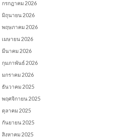
กรกฎาคม 2026
มิถุนายน 2026
พฤษภาคม 2026
เมษายน 2026
มีนาคม 2026
กุมภาพันธ์ 2026
มกราคม 2026
ธันวาคม 2025
พฤศจิกายน 2025
ตุลาคม 2025
กันยายน 2025
สิงหาคม 2025