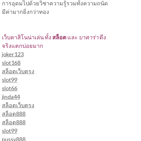
การอุดมไปด้วยวิชาความรู้รวมทั้งความถนัด
มีค่ามากยิ่งกว่าทอง
เว็บคาสิโนน่าเล่น ทั้ง
สล็อต
และ
บาคาร่า
ตึง
จริงแตกบ่อยมาก
joker123
slot168
สล็อตเว็บตรง
slot99
slot66
jinda44
สล็อตเว็บตรง
สล็อต888
สล็อต888
slot99
pussy888