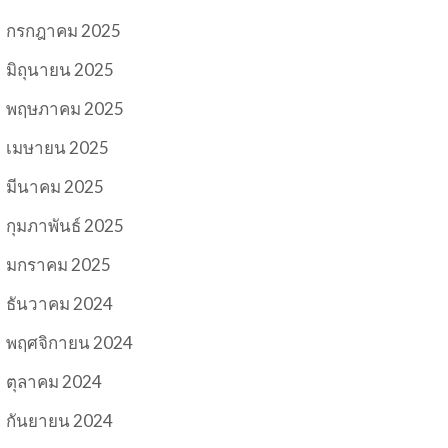
กรกฎาคม 2025
มิถุนายน 2025
พฤษภาคม 2025
เมษายน 2025
มีนาคม 2025
กุมภาพันธ์ 2025
มกราคม 2025
ธันวาคม 2024
พฤศจิกายน 2024
ตุลาคม 2024
กันยายน 2024