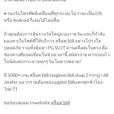
• รองรับโทรศัพท์เคลื่อนที่ทุกระบบ ไม่ว่าจะเป็น iOS
หรือ Android ก็เล่นได้ไหลลื่น
ถ้าคุณต้องการลุ้นรางวัลใหญ่แบบรายวัน และก็กำลัง
มองหาเว็บไซต์ที่ให้บริการ สล็อต168 อย่างโปร่งใส
ปลอดภัย รวมทั้งคุ้มค่า PG SLOT ผ่านสล็อตเว็บตรง คือ
ช่องทางที่ยอดเยี่ยมในช่วงเวลานี้ สมัครง่าย ฝากถอนไว
โบนัสแตกกระจายทุกๆวัน ไม่ควรพลาด!
มี 5000+ เกม สล็อต168 tangtem168.shop 2 กรกฎา 68
Jenifer อยากรวยต้องลอง pgslot168แตกทุกชั่วโมง
Top 71
ขอขอบคุณมากwebsite
สล็อต168