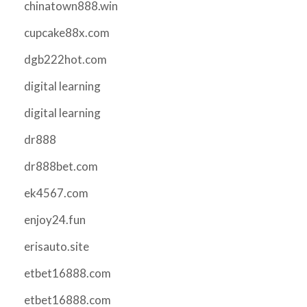
chinatown888.win
cupcake88x.com
dgb222hot.com
digital learning
digital learning
dr888
dr888bet.com
ek4567.com
enjoy24.fun
erisauto.site
etbet16888.com
etbet16888.com