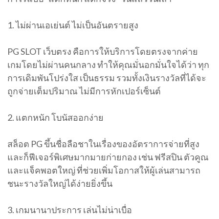
1. ไม่ผ่านเอเย่นต์ ไม่เป็นอันตรายสูง
PG SLOT เว็บตรง คือการให้บริการโดยตรงจากค่าย
เกมโดยไม่ผ่านคนกลาง ทำให้คุณมั่นอกมั่นใจได้ว่า ทุก
การเดิมพันโปร่งใส เป็นธรรม รวมทั้งเงินรางวัลที่ได้จะ
ถูกจ่ายเต็มปริมาณ ไม่มีการหักเปอร์เซ็นต์
2. แตกหนัก โบนัสออกง่าย
สล็อต PG ขึ้นชื่อลือชาในเรื่องของอัตราการจ่ายที่สูง
และก็ฟีเจอร์พิเศษมากมายก่ายกอง เช่น ฟรีสปิน ตัวคูณ
และแจ็คพอตใหญ่ ที่ช่วยเพิ่มโอกาสให้ผู้เล่นสามารถ
ชนะรางวัลใหญ่ได้ง่ายยิ่งขึ้น
3. เกมนานาประการ เล่นไม่น่าเบื่อ