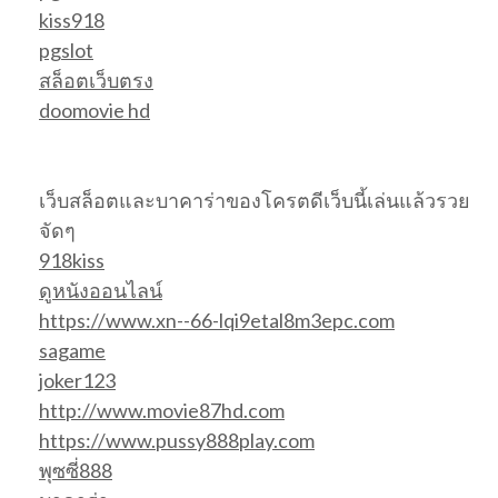
kiss918
pgslot
สล็อตเว็บตรง
doomovie hd
เว็บสล็อตและบาคาร่าของโครตดีเว็บนี้เล่นแล้วรวย
จัดๆ
918kiss
ดูหนังออนไลน์
https://www.xn--66-lqi9etal8m3epc.com
sagame
joker123
http://www.movie87hd.com
https://www.pussy888play.com
พุซซี่888