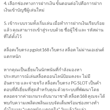
4. เลือกช่องทางการฝากเงิน ขั้นตอนต่อไปคือการฝาก
เงินเข้าบัญชีผู้เล่นใหม่
5. เข้าระบบรวมทั้งเริ่มเล่น เมื่อทำการฝากเงินเรียบร้อย
แล้ว คุณสามารถเข้าสู่ระบบด้วย ชื่อผู้ใช้ และ รหัสผ่าน
ที่ได้ตั้งไว้
สล็อตเว็บตรง pgslot168 เว็บตรง สล็อต ไม่ผ่านเอเย่นต์
แตกหนัก
หากคุณเป็นเยี่ยมในนักพนันที่กำลังมองหา
ประสบการณ์เล่นสล็อตออนไลน์ป้อมคงจะ ไม่มี
อันตราย และจ่ายจริง สล็อตเว็บตรง PG SLOT เป็นคำ
ตอบที่ดีเยี่ยมที่สุดสำหรับคุณ ด้วยระบบที่พัฒนาโดย
ตลอดจากค่ายเกมระดับนานาชาติ สล็อต168 คุณจะได้
พบกับความเพลิดเพลินแบบจัดเต็มพร้อมช่องทางทำ
กำไรแบบ “แตกหนัก แตกจริง” วันแล้ววันเล่า