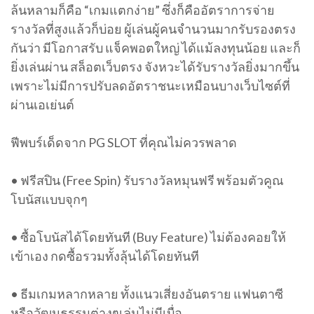
ล้นหลามก็คือ “เกมแตกง่าย” ซึ่งก็คืออัตราการจ่าย
รางวัลที่สูงแล้วก็บ่อย ผู้เล่นผู้คนจำนวนมากรับรองตรง
กันว่า มีโอกาสรับ แจ็คพอตใหญ่ ได้แม้ลงทุนน้อย และก็
ยิ่งเล่นผ่าน สล็อตเว็บตรง จังหวะได้รับรางวัลยิ่งมากขึ้น
เพราะไม่มีการปรับลดอัตราชนะเหมือนบางเว็บไซต์ที่
ผ่านเอเย่นต์
ฟีพบร์เด็ดจาก PG SLOT ที่คุณไม่ควรพลาด
• ฟรีสปิน (Free Spin) รับรางวัลหมุนฟรี พร้อมตัวคูณ
โบนัสแบบจุกๆ
• ซื้อโบนัสได้โดยทันที (Buy Feature) ไม่ต้องคอยให้
เข้าเอง กดซื้อรวมทั้งลุ้นได้โดยทันที
• ธีมเกมหลากหลาย ทั้งแนวเสี่ยงอันตราย แฟนตาซี
หรือวัฒนธรรมต่างๆเล่นไม่มีเบื่อ