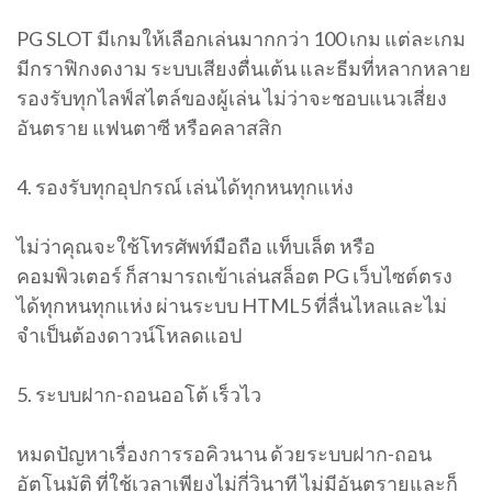
PG SLOT มีเกมให้เลือกเล่นมากกว่า 100 เกม แต่ละเกม
มีกราฟิกงดงาม ระบบเสียงตื่นเต้น และธีมที่หลากหลาย
รองรับทุกไลฟ์สไตล์ของผู้เล่น ไม่ว่าจะชอบแนวเสี่ยง
อันตราย แฟนตาซี หรือคลาสสิก
4. รองรับทุกอุปกรณ์ เล่นได้ทุกหนทุกแห่ง
ไม่ว่าคุณจะใช้โทรศัพท์มือถือ แท็บเล็ต หรือ
คอมพิวเตอร์ ก็สามารถเข้าเล่นสล็อต PG เว็บไซต์ตรง
ได้ทุกหนทุกแห่ง ผ่านระบบ HTML5 ที่ลื่นไหลและไม่
จำเป็นต้องดาวน์โหลดแอป
5. ระบบฝาก-ถอนออโต้ เร็วไว
หมดปัญหาเรื่องการรอคิวนาน ด้วยระบบฝาก-ถอน
อัตโนมัติ ที่ใช้เวลาเพียงไม่กี่วินาที ไม่มีอันตรายและก็