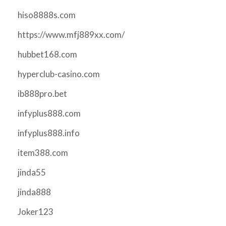
hiso8888s.com
https://www.mfj889xx.com/
hubbet168.com
hyperclub-casino.com
ib888pro.bet
infyplus888.com
infyplus888.info
item388.com
jinda55
jinda888
Joker123