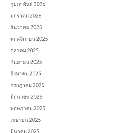
กุมภาพันธ์ 2026
มกราคม 2026
ธันวาคม 2025
พฤศจิกายน 2025
ตุลาคม 2025
กันยายน 2025
สิงหาคม 2025
กรกฎาคม 2025
มิถุนายน 2025
พฤษภาคม 2025
เมษายน 2025
มีนาคม 2025