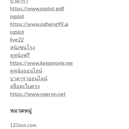
บาคาร่า
https://www.pgslot.golf
pgslot
https://www.pgheng99.ai
pgslot
live22
หนังชนโรง
ดูหนังฟรี
https://www.keepmovie.me
ดูหนังออนไลน์
บาคาร่าออนไลน์
สล็อตเว็บตรง
https://www.ngernn.net
หมวดหมู่
123xos.com