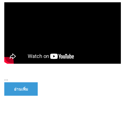
…
อ่านเพิ่ม