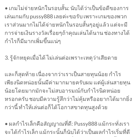
• เกมไม่จ่ายหนักในรอบสั้น: นับได้ว่าเป็นข้อดีของการ
เล่นเกมกับ pussy888 เลยค่ะขอรับ เพราะเกมของพวก
เราส่วนมากไม่ได้จ่ายหนักในรอบสั้นๆอยู่แล้ว แต่จะมี
การจ่ายเงินรางวัลเรื่อยๆถ้าคุณเล่นได้นาน ช่องทางได้
กำไรก็มีมากเพิ่มขึ้นแน่ๆ
3. รู้จักหยุดเมื่อได้ ไม่เล่นต่อเพราะเหตุว่าเสียดาย
และก็สุดท้าย เนื่องจากว่าเราเป็นสายทุนน้อย กำไร
เพียงนิดหน่อยนั้นมีค่ามากมายครับผม แต่ผู้เล่นสายทุน
น้อยโดยมากมักจะไม่สบอารมณ์กับกำไรนิดหน่อย
หรอกครับ ชอบมีความรู้สึกว่าไม่คุ้มหรืออยากได้มากยิ่ง
กว่านี้ ทำให้เล่นต่อก็ได้โอกาสขาดทุนสูงด้วย
• ผลกำไรเล็กคือสัญญาณที่ดี: Pussy888 แม้กระทั่งเรา
จะได้กำไรเล็ก แม้กระนั้นก็นับได้ว่าเป็นผลกำไรเริ่มที่ดี