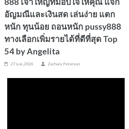
888 เจ้าใหญ่ที่มอบใจให้คุณ แจก
อัญมณีและเงินสด เล่นง่าย แตก
หนัก ทุนน้อย ถอนหนัก pussy888
ทางเลือกเพิ่มรายได้ที่ดีที่สุด Top
54 by Angelita
27 ม.ค.,2026
Zachary Peterson