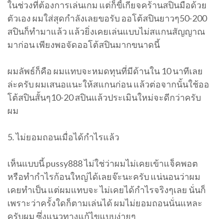
ในช่วงที่ต้องการเล่นเกม แต่ก็ขี้เกียจคร้านสปินมือด้วย
ตัวเอง ผมใส่สุดกำลังเลยขอรับ ออโต้สปินยาวๆ50-200
สปินก็ทำมาแล้ว แล้วยิ่งเคยเล่นแบบไม่สแกนสัญญาณ
มาก่อน เพียงพอจัดออโต้สปินมากขนาดนี้
ผมลัพธ์ก็คือ ผมแทบจะหมดทุนที่มีด้านใน 10 นาทีเลย
ล่ะครับ ผมเสนอแนะให้สแกนก่อน แล้วต่อจากนั้นใช้ออ
โต้สปินสั้นๆ10-20 สปินแล้วประเมินใหม่จะดีกว่าครับ
ผม
5. ไม่ยอมถอนเมื่อได้กำไรแล้ว
เห็นแบบนี้ pussy888 ไม่ใช่ว่าผมไม่เคยเข้าแจ็คพอต
หรือทำกำไรก้อนใหญ่ได้เลยจ๊ะนะครับ แน่นอนว่าผม
เคยทำเป็น แต่ผมแทบจะ ไม่เคยได้กำไรจริงๆเลย นั่นก็
เพราะว่าครั้งใดก็ตามเล่นได้ ผมไม่ยอมถอนนั่นแหละ
ครับผม ซึ่งแนวทางแก้ไขแบบง่ายๆ