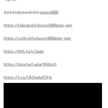
ขอขอบคุณwebsite
pussy888
https://rebrand.ly/pussy888play-win
https://cutly.info/pussy888play-win
https://bitt.to/ci1agp
https://shorturl.asia/Wdzo5
https://t.co/UkDwlulQHv