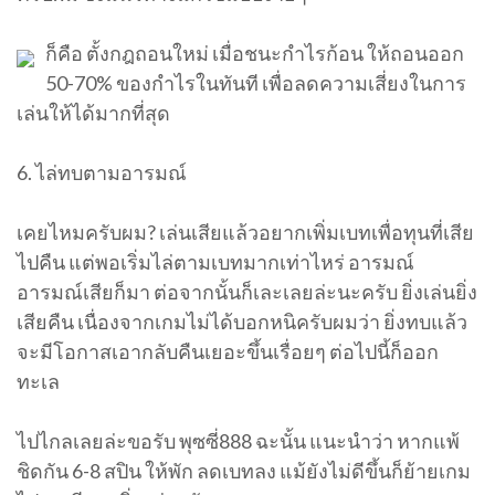
ก็คือ ตั้งกฎถอนใหม่ เมื่อชนะกำไรก้อน ให้ถอนออก
50-70% ของกำไรในทันที เพื่อลดความเสี่ยงในการ
เล่นให้ได้มากที่สุด
6. ไล่ทบตามอารมณ์
เคยไหมครับผม? เล่นเสียแล้วอยากเพิ่มเบทเพื่อทุนที่เสีย
ไปคืน แต่พอเริ่มไล่ตามเบทมากเท่าไหร่ อารมณ์
อารมณ์เสียก็มา ต่อจากนั้นก็เละเลยล่ะนะครับ ยิ่งเล่นยิ่ง
เสียคืน เนื่องจากเกมไม่ได้บอกหนิครับผมว่า ยิ่งทบแล้ว
จะมีโอกาสเอากลับคืนเยอะขึ้นเรื่อยๆ ต่อไปนี้ก็ออก
ทะเล
ไปไกลเลยล่ะขอรับ พุซซี่888 ฉะนั้น แนะนำว่า หากแพ้
ชิดกัน 6-8 สปิน ให้พัก ลดเบทลง แม้ยังไม่ดีขึ้นก็ย้ายเกม