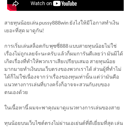
สายทุนน้อยเล่น pussy888win ยังไงให้มีโอกาสทำเงิน
เยอะที่สุด มาดูกัน!
การเริ่มเล่นสล็อตกับ พุซซี่888 แบบสายทุนน้อยไม่ใช่
เรื่องไม่ถูกเลยจ้ะนะครับ แล้วก็ผมการันตีเลยว่า มันมิได้
เกิดเรื่องที่ทำให้พวกเราเสียเปรียบเสมอ สายทุนน้อย
มากมายทำเงินบนเว็บตรงของพวกเราได้ ส่วนผู้ที่ทำไม่
ได้ก็ไม่ใช่เนื่องจากว่าเรื่องของทุนเท่านั้น แต่ว่ามันคือ
แนวทางการเล่นที่บางครั้งก็อาจจะสวนกับงบของ
ตนเองด้วย
ในเนื้อหานี้ ผมจะพาคุณมาดูแนวทางการเล่นของสาย
ทุนน้อยบนเว็บไซต์ตรงไม่ผ่านเอเย่นต์ที่ดีเยี่ยมที่สุด เล่น