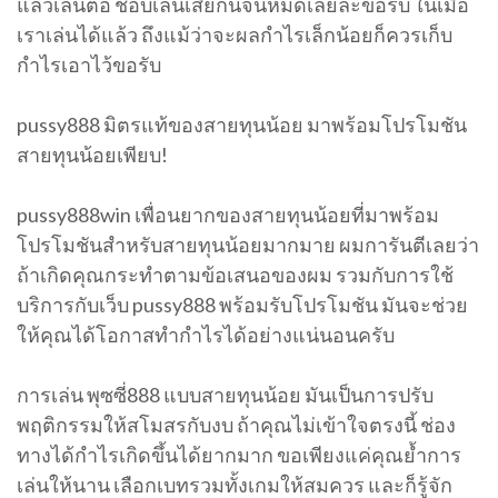
แล้วเล่นต่อ ชอบเล่นเสียกันจนหมดเลยล่ะขอรับ ในเมื่อ
เราเล่นได้แล้ว ถึงแม้ว่าจะผลกำไรเล็กน้อยก็ควรเก็บ
กำไรเอาไว้ขอรับ
pussy888 มิตรแท้ของสายทุนน้อย มาพร้อมโปรโมชัน
สายทุนน้อยเพียบ!
pussy888win เพื่อนยากของสายทุนน้อยที่มาพร้อม
โปรโมชันสำหรับสายทุนน้อยมากมาย ผมการันตีเลยว่า
ถ้าเกิดคุณกระทำตามข้อเสนอของผม รวมกับการใช้
บริการกับเว็บ pussy888 พร้อมรับโปรโมชัน มันจะช่วย
ให้คุณได้โอกาสทำกำไรได้อย่างแน่นอนครับ
การเล่น พุซซี่888 แบบสายทุนน้อย มันเป็นการปรับ
พฤติกรรมให้สโมสรกับงบ ถ้าคุณไม่เข้าใจตรงนี้ ช่อง
ทางได้กำไรเกิดขึ้นได้ยากมาก ขอเพียงแค่คุณย้ำการ
เล่นให้นาน เลือกเบทรวมทั้งเกมให้สมควร และก็รู้จัก