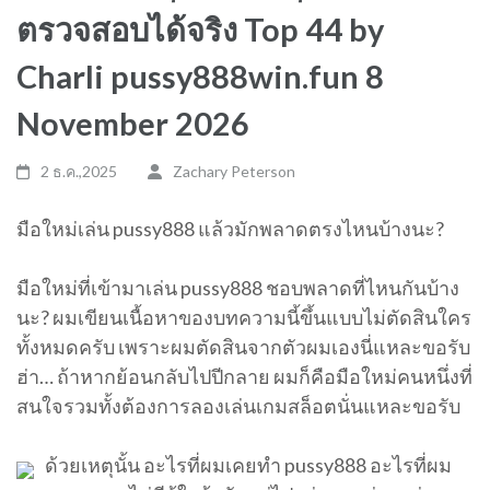
ตรวจสอบได้จริง Top 44 by
Charli pussy888win.fun 8
November 2026
2 ธ.ค.,2025
Zachary Peterson
มือใหม่เล่น pussy888 แล้วมักพลาดตรงไหนบ้างนะ?
มือใหม่ที่เข้ามาเล่น pussy888 ชอบพลาดที่ไหนกันบ้าง
นะ? ผมเขียนเนื้อหาของบทความนี้ขึ้นแบบไม่ตัดสินใคร
ทั้งหมดครับ เพราะผมตัดสินจากตัวผมเองนี่แหละขอรับ
ฮ่า… ถ้าหากย้อนกลับไปปีกลาย ผมก็คือมือใหม่คนหนึ่งที่
สนใจรวมทั้งต้องการลองเล่นเกมสล็อตนั่นแหละขอรับ
ด้วยเหตุนั้น อะไรที่ผมเคยทำ pussy888 อะไรที่ผม