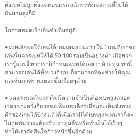
ตั้งเบทไม่ถูกตั้งแต่ตอนแรก แม้กระทั่งเจอเกมที่ไม่ได้
ผันผวนสูงก็มี
โอกาสหมดเร็วเกินจำเป็นอยู่ดี
• เบทเล็กพอให้เล่นได้: ผมเสนอแนะว่า ใน 1 เกมที่เราจะ
เล่นนั้นควรเบทให้ได้ 50-100 รอบเป็นอย่างต่ำ เมื่อพวก
เรารู้แบบงี้ พวกเราก็กำหนดเบทได้เลยว่า ด้วยทุนเท่านี้
สามารถเล่นได้ทั้งปวงกี่รอบ ก็สามารถที่จะช่วยให้คุณ
แลเห็นภาพรวมเยอะขึ้นเรื่อยๆด้วย
• ลดแรงกดดัน: เราไม่มีความจำเป็นต้องเบทสูงตลอด
เวลา บางครั้งก็อาจจะเพิ่มเบทเล็กๆเมื่อมองเห็นจังหวะ
ดีๆของเกมได้บ้าง แล้วก็เมื่อเรามิได้เบทสูง พวกเราก็จะ
ไม่กดดันว่าจะต้องรีบเอาทุนคืนหรือทำเงินได้เร็วๆ
ทำให้เราตัดสินใจก้าวหน้าขึ้นอีกด้วย