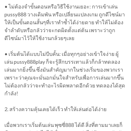
• ไม่ต้องจำขั้นตอนหรือวิธีใช้งานเยอะ: การเข้าเล่น
pussy888 วางเดิมพัน หรือเปลี่ยนแปลงเกม ถูกดีไซน์มา
ให้เป็นขั้นตอนสั้นๆที่เราทำซ้ำได้ง่ายดาย ทำให้ไม่ต้อง
จำลำดับหรือกลัวว่าจะกดผิดตั้งแต่ต้น เพราะว่าถูก
ดีไซน์มาไว้ให้ใช้งานกล้วยๆเลย
• เริ่มต้นได้แบบไม่บีบคั้น: เมื่อทุกๆอย่างเข้าใจง่าย ผู้
เล่น pussy888play ก็จะรู้สึกบรรเทาแล้วก็กล้าทดลอง
เล่นมากยิ่งขึ้น ซึ่งมันสำคัญมากในช่วงเริ่มของพวกเรา
เพราะว่าคุณจะมั่นอกมั่นใจสำหรับเพื่อการเล่นมากขึ้น
ไม่ต้องกลัวว่าจะทำอะไรผิดพลาดอีกด้วย ทดลองได้สุด
กำลัง!
2. สร้างความคุ้นเคยได้เร็ว ทำให้เล่นต่อได้ง่าย
เมื่อพวกเราเริ่มต้นเล่น พุซซี่888 ได้ดี สิ่งที่ตามมาเลยก็