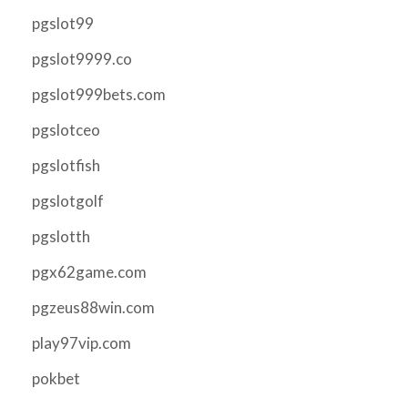
pgslot99
pgslot9999.co
pgslot999bets.com
pgslotceo
pgslotfish
pgslotgolf
pgslotth
pgx62game.com
pgzeus88win.com
play97vip.com
pokbet