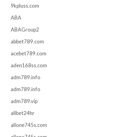
9kpluss.com
ABA
ABAGroup2
abbet789.com
acebet789.com
aden168ss.com
adm789.info
adm789.info
adm789.vip
allbet24hr
allone745s.com
allone745s.com