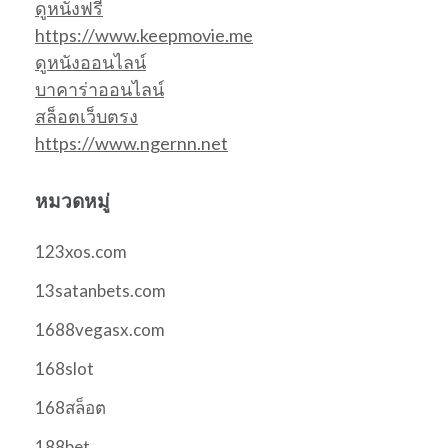
ดูหนังฟรี
https://www.keepmovie.me
ดูหนังออนไลน์
บาคาร่าออนไลน์
สล็อตเว็บตรง
https://www.ngernn.net
หมวดหมู่
123xos.com
13satanbets.com
1688vegasx.com
168slot
168สล็อต
188bet