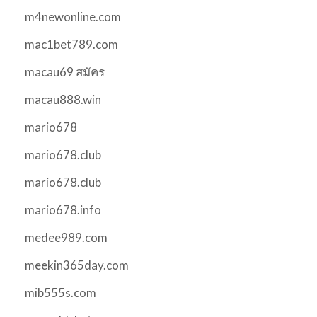
m4newonline.com
mac1bet789.com
macau69 สมัคร
macau888.win
mario678
mario678.club
mario678.club
mario678.info
medee989.com
meekin365day.com
mib555s.com