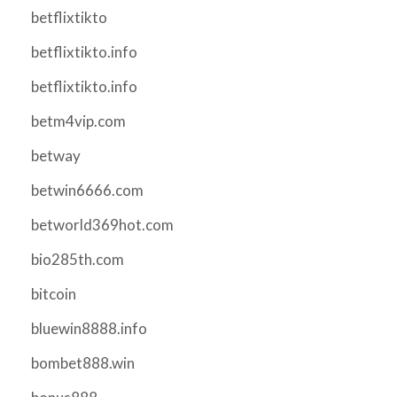
betflixtikto
betflixtikto.info
betflixtikto.info
betm4vip.com
betway
betwin6666.com
betworld369hot.com
bio285th.com
bitcoin
bluewin8888.info
bombet888.win