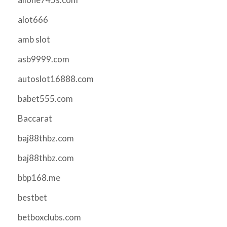
alot666
amb slot
asb9999.com
autoslot16888.com
babet555.com
Baccarat
baj88thbz.com
baj88thbz.com
bbp168.me
bestbet
betboxclubs.com