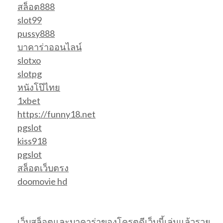
สล็อต888
slot99
pussy888
บาคาร่าออนไลน์
slotxo
slotpg
หนังโป๊ไทย
1xbet
https://funny18.net
pgslot
kiss918
pgslot
สล็อตเว็บตรง
doomovie hd
เว็บสล็อตและบาคาร่าของโครตดีเว็บนี้เล่นแล้วรวย