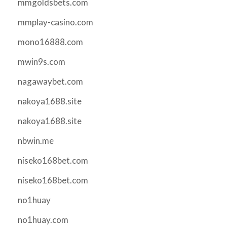
mmgoldsbets.com
mmplay-casino.com
mono16888.com
mwin9s.com
nagawaybet.com
nakoya1688.site
nakoya1688.site
nbwin.me
niseko168bet.com
niseko168bet.com
no1huay
no1huay.com