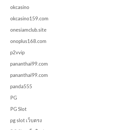
okcasino
okcasino159.com
onesiamclub.site
onoplus168.com
p2vvip
pananthai99.com
pananthai99.com
panda555
PG
PG Slot
pg slot เว็บตรง