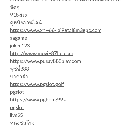
จัดๆ
918kiss
ดูหนังออนไลน์
https://www.xn--66-lqi9etal8m3epc.com
sagame
joker123
http://www.movie87hd.com
https://www.pussy888play.com
พุซซี่888
บาคาร่า
https://www.pgslot.golf
pgslot
https://www.pgheng99.ai
pgslot
live22
หนังชนโรง