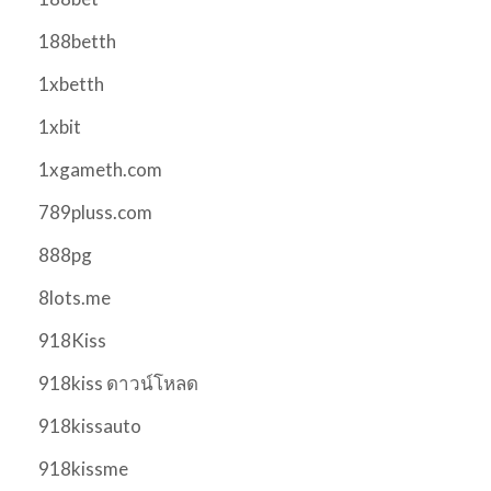
188betth
1xbetth
1xbit
1xgameth.com
789pluss.com
888pg
8lots.me
918Kiss
918kiss ดาวน์โหลด
918kissauto
918kissme