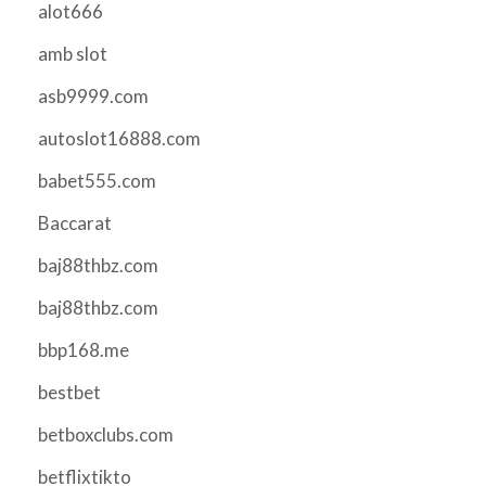
alot666
amb slot
asb9999.com
autoslot16888.com
babet555.com
Baccarat
baj88thbz.com
baj88thbz.com
bbp168.me
bestbet
betboxclubs.com
betflixtikto