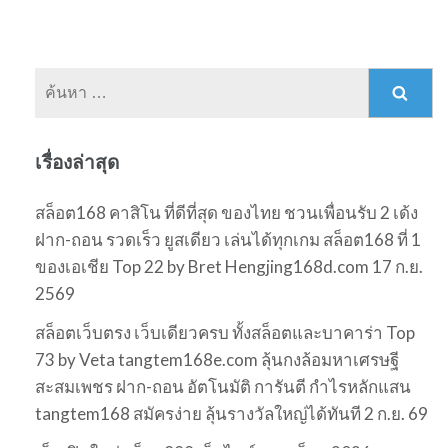
ค้นหา
สำหรับ:
เรื่องล่าสุด
สล็อต168 คาสิโน ที่ดีที่สุด ของไทย ชวนเพื่อนรับ 2 เด้ง
ฝาก-ถอน รวดเร็ว ยูสเดียว เล่นได้ทุกเกม สล็อต168 ที่ 1
ของเอเชีย Top 22 by Bret Hengjing168d.com 17 ก.ย.
2569
สล็อตเว็บตรง เว็บเดียวครบ ทั้งสล็อตและบาคาร่า Top
73 by Veta tangtem168e.com ลุ้นกงล้อมหาเศรษฐี
สะสมเพชร ฝาก-ถอน อัตโนมัติ การันตี กำไรหลักแสน
tangtem168 สมัครง่าย ลุ้นรางวัลใหญ่ได้ทันที 2 ก.ย. 69