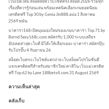
เว็บเปิดใหม่ สล็อต888 เว็บไซต์ตรง สล็อต 2026 รวมทุก
เรื่องที่ควรรู้ก่อนเล่น พร้อมเทคนิคเลือกเกมยอดนิยม
เครดิตฟรี Top 30 by Genia Jin888.asia 1 สิงหาคม
2569 พนัน
บาคาร่า168 เปิดมุมมองใหม่ของเกมบาคาร่า Top 71 by
Bernd Sexy168c.com สมัครรับ 1,000 ระบบเสถียร
อัปเดตล่าสุด เว็บดี มีโต๊ะให้เลือกเยอะ บาคาร่า สมัครปุ๊บ
รับโปรปั๊บ 4 กันยายน 26
สล็อตเว็บตรง เว็บไซต์แตกง่าย เว็บสล็อตโปรโมชั่นดี
แจกเครดิตฟรีสำหรับสมาชิกใหม่ คาสิโน เว็บแม่ เครดิต
ฟรี Top 62 by Lane 188bets4.com 31 August 2569
ความเห็นล่าสุด
คลังเก็บ