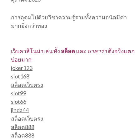
การอุดมไปด้วยวิชาความรู้รวมทั้งความถนัดมีค่า
มากยิ่งกว่าทอง
เว็บคาสิโนน่าเล่น ทั้ง
สล็อต
และ
บาคาร่า
ตึงจริงแตก
บ่อยมาก
joker123
slot168
สล็อตเว็บตรง
slot99
slot66
jinda44
สล็อตเว็บตรง
สล็อต888
สล็อต888