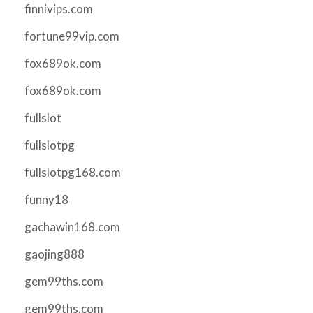
finnivips.com
fortune99vip.com
fox689ok.com
fox689ok.com
fullslot
fullslotpg
fullslotpg168.com
funny18
gachawin168.com
gaojing888
gem99ths.com
gem99ths.com