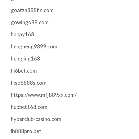
goatza888fin.com
gowingo88.com
happy168
hengheng9899.com
hengjing168
hi6bet.com
hiso8888s.com
https://www.mfj889xx.com/
hubbet168.com
hyperclub-casino.com
ib888pro.bet