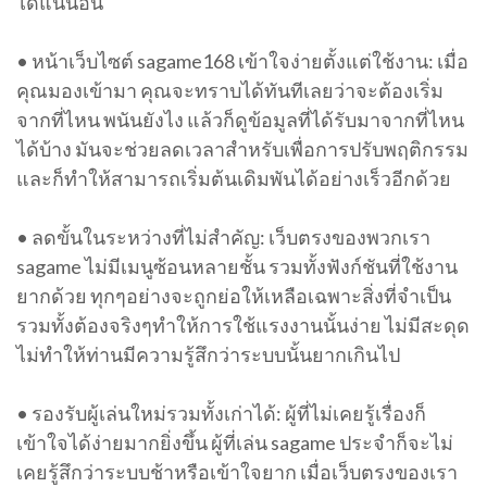
ได้แน่นอน
• หน้าเว็บไซต์ sagame168 เข้าใจง่ายตั้งแต่ใช้งาน: เมื่อ
คุณมองเข้ามา คุณจะทราบได้ทันทีเลยว่าจะต้องเริ่ม
จากที่ไหน พนันยังไง แล้วก็ดูข้อมูลที่ได้รับมาจากที่ไหน
ได้บ้าง มันจะช่วยลดเวลาสำหรับเพื่อการปรับพฤติกรรม
และก็ทำให้สามารถเริ่มต้นเดิมพันได้อย่างเร็วอีกด้วย
• ลดขั้นในระหว่างที่ไม่สำคัญ: เว็บตรงของพวกเรา
sagame ไม่มีเมนูซ้อนหลายชั้น รวมทั้งฟังก์ชันที่ใช้งาน
ยากด้วย ทุกๆอย่างจะถูกย่อให้เหลือเฉพาะสิ่งที่จำเป็น
รวมทั้งต้องจริงๆทำให้การใช้แรงงานนั้นง่าย ไม่มีสะดุด
ไม่ทำให้ท่านมีความรู้สึกว่าระบบนั้นยากเกินไป
• รองรับผู้เล่นใหม่รวมทั้งเก่าได้: ผู้ที่ไม่เคยรู้เรื่องก็
เข้าใจได้ง่ายมากยิ่งขึ้น ผู้ที่เล่น sagame ประจำก็จะไม่
เคยรู้สึกว่าระบบช้าหรือเข้าใจยาก เมื่อเว็บตรงของเรา