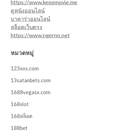
https://www.keepmovie.me
ดูหนังออนไลน์
บาคาร่าออนไลน์
สล็อตเว็บตรง
https://www.ngernn.net
หมวดหมู่
123xos.com
13satanbets.com
1688vegasx.com
168slot
168สล็อต
188bet