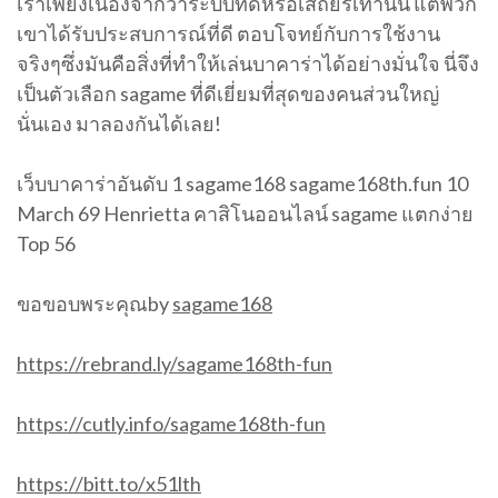
เราเพียงเนื่องจากว่าระบบที่ดีหรือเสถียรเท่านั้น แต่พวก
เขาได้รับประสบการณ์ที่ดี ตอบโจทย์กับการใช้งาน
จริงๆซึ่งมันคือสิ่งที่ทำให้เล่นบาคาร่าได้อย่างมั่นใจ นี่จึง
เป็นตัวเลือก sagame ที่ดีเยี่ยมที่สุดของคนส่วนใหญ่
นั่นเอง มาลองกันได้เลย!
เว็บบาคาร่าอันดับ 1 sagame168 sagame168th.fun 10
March 69 Henrietta คาสิโนออนไลน์ sagame แตกง่าย
Top 56
ขอขอบพระคุณby
sagame168
https://rebrand.ly/sagame168th-fun
https://cutly.info/sagame168th-fun
https://bitt.to/x51lth