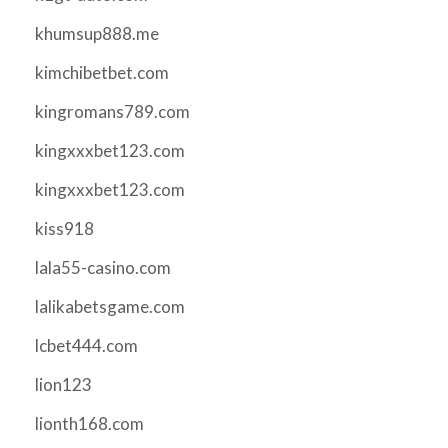
khumsup888.me
kimchibetbet.com
kingromans789.com
kingxxxbet123.com
kingxxxbet123.com
kiss918
lala55-casino.com
lalikabetsgame.com
lcbet444.com
lion123
lionth168.com